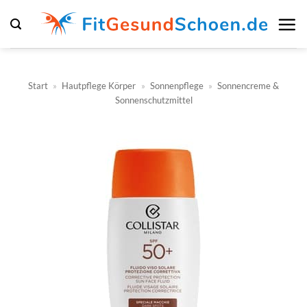
Zum
Inhalt
springen
Start
»
Hautpflege Körper
»
Sonnenpflege
»
Sonnencreme &
Sonnenschutzmittel