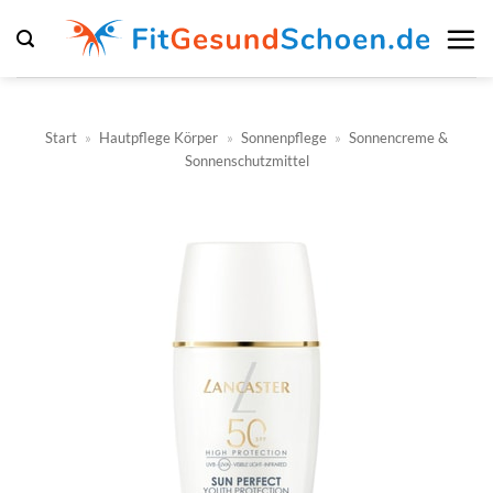
Zum
Inhalt
springen
Start
»
Hautpflege Körper
»
Sonnenpflege
»
Sonnencreme &
Sonnenschutzmittel