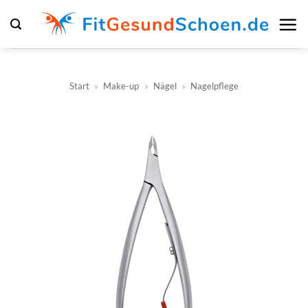
Zum
Inhalt
springen
Start
»
Make-up
»
Nägel
»
Nagelpflege