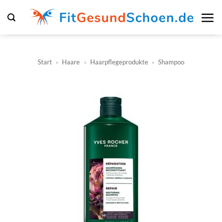
Zum
Inhalt
springen
Start
»
Haare
»
Haarpflegeprodukte
»
Shampoo