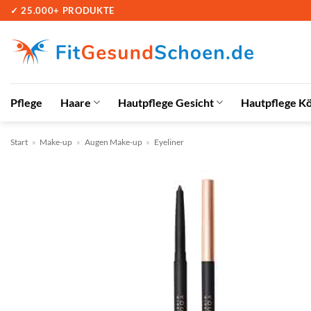
Zum
✓ 25.000+ PRODUKTE
Inhalt
springen
Pflege
Haare
Hautpflege Gesicht
Hautpflege K
Start
»
Make-up
»
Augen Make-up
»
Eyeliner