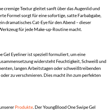
e cremige Textur gleitet sanft über das Augenlid und
e Formel sorgt für eine sofortige, satte Farbabgabe,
er ein dramatisches Cat-Eye für den Abend – dieser
en Werkzeug für jede Make-up-Routine macht.
Gel Eyeliner ist speziell formuliert, um eine
 Zusammensetzung widersteht Feuchtigkeit, Schweiß und
menten, langen Arbeitstagen oder schweißtreibenden
en oder zu verschmieren. Dies macht ihn zum perfekten
 unserer
Produkte
. Der YoungBlood One Swipe Gel