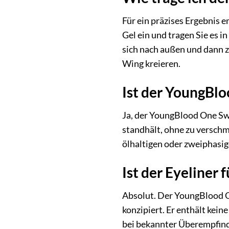
Für ein präzises Ergebnis e
Gel ein und tragen Sie es 
sich nach außen und dann z
Wing kreieren.
Ist der YoungBlo
Ja, der YoungBlood One Swip
standhält, ohne zu verschm
ölhaltigen oder zweiphasi
Ist der Eyeliner
Absolut. Der YoungBlood O
konzipiert. Er enthält kein
bei bekannter Überempfind