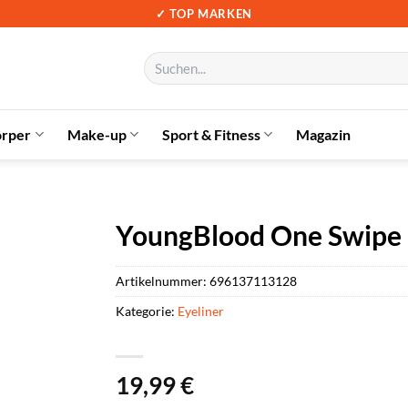
✓ TOP MARKEN
Suchen
nach:
örper
Make-up
Sport & Fitness
Magazin
YoungBlood One Swipe G
Artikelnummer:
696137113128
Kategorie:
Eyeliner
19,99
€