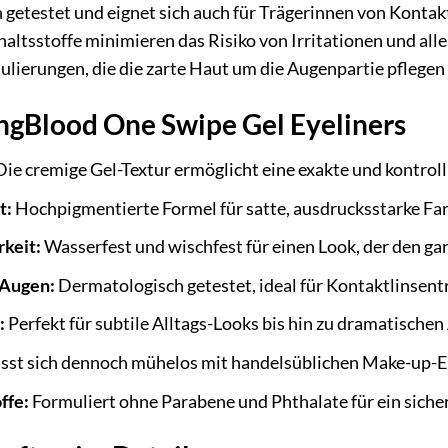
h getestet und eignet sich auch für Trägerinnen von Konta
haltsstoffe minimieren das Risiko von Irritationen und all
lierungen, die die zarte Haut um die Augenpartie pflegen
ungBlood One Swipe Gel Eyeliners
ie cremige Gel-Textur ermöglicht eine exakte und kontrol
t:
Hochpigmentierte Formel für satte, ausdrucksstarke Far
keit:
Wasserfest und wischfest für einen Look, der den ga
 Augen:
Dermatologisch getestet, ideal für Kontaktlinsen
:
Perfekt für subtile Alltags-Looks bis hin zu dramatisch
sst sich dennoch mühelos mit handelsüblichen Make-up-E
ffe:
Formuliert ohne Parabene und Phthalate für ein siche