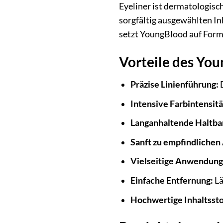
Eyeliner ist dermatologisc
sorgfältig ausgewählten In
setzt YoungBlood auf Formu
Vorteile des Yo
Präzise Linienführung:
D
Intensive Farbintensitä
Langanhaltende Haltbar
Sanft zu empfindlichen
Vielseitige Anwendung
Einfache Entfernung:
Lä
Hochwertige Inhaltssto