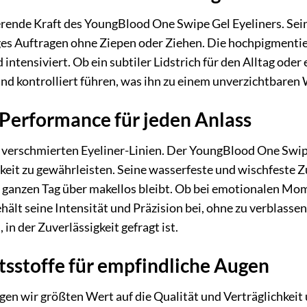
erende Kraft des YoungBlood One Swipe Gel Eyeliners. Sein
es Auftragen ohne Ziepen oder Ziehen. Die hochpigmentiert
nd intensiviert. Ob ein subtiler Lidstrich für den Alltag od
e und kontrolliert führen, was ihn zu einem unverzichtbar
Performance für jeden Anlass
 verschmierten Eyeliner-Linien. Der YoungBlood One Swipe 
eit zu gewährleisten. Seine wasserfeste und wischfeste
 ganzen Tag über makellos bleibt. Ob bei emotionalen Mo
ehält seine Intensität und Präzision bei, ohne zu verblass
, in der Zuverlässigkeit gefragt ist.
tsstoffe für empfindliche Augen
en wir größten Wert auf die Qualität und Verträglichkeit