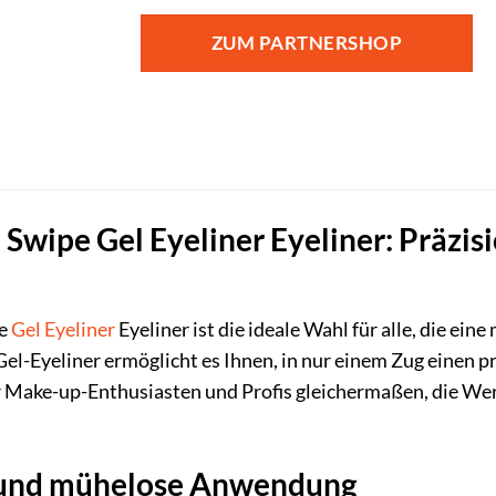
ZUM PARTNERSHOP
wipe Gel Eyeliner Eyeliner: Präzisi
e
Gel
Eyeliner
Eyeliner ist die ideale Wahl für alle, die e
el-Eyeliner ermöglicht es Ihnen, in nur einem Zug einen pr
ür Make-up-Enthusiasten und Profis gleichermaßen, die Wer
e und mühelose Anwendung