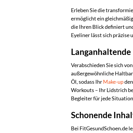
Erleben Sie die transformi
ermöglicht ein gleichmäßig
die Ihren Blick definiert u
Eyeliner lässt sich präzis
Langanhaltende 
Verabschieden Sie sich von
außergewöhnliche Haltbark
Öl, sodass Ihr
Make-up
den
Workouts – Ihr Lidstrich b
Begleiter für jede Situation
Schonende Inhal
Bei FitGesundSchoen.de leg