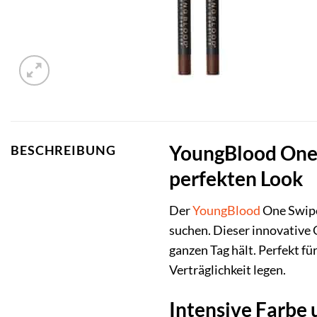
YoungBlood One S
BESCHREIBUNG
perfekten Look
Der
YoungBlood
One Swip
suchen. Dieser innovative G
ganzen Tag hält. Perfekt f
Verträglichkeit legen.
Intensive Farb