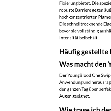
Fixierung bietet. Die spezi
robuste Barriere gegen äuß
hochkonzentrierten Pigment
Die schnelltrocknende Eige
bevor sie vollständig aush
Intensität beibehält.
Häufig gestellte
Was macht den Y
Der YoungBlood One Swipe 
Anwendung und herausragend
den ganzen Tag über perfek
Augen geeignet.
Wie trage ich de