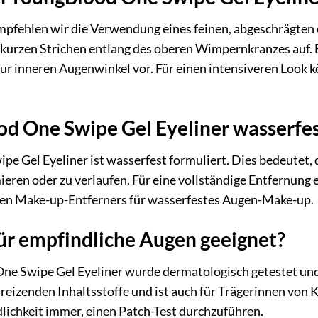
mpfehlen wir die Verwendung eines feinen, abgeschrägten od
in kurzen Strichen entlang des oberen Wimpernkranzes auf. 
ur inneren Augenwinkel vor. Für einen intensiveren Look k
od One Swipe Gel Eyeliner wasserfe
e Gel Eyeliner ist wasserfest formuliert. Dies bedeutet, d
ieren oder zu verlaufen. Für eine vollständige Entfernung
gen Make-up-Entferners für wasserfestes Augen-Make-up.
 für empfindliche Augen geeignet?
ne Swipe Gel Eyeliner wurde dermatologisch getestet und 
e reizenden Inhaltsstoffe und ist auch für Trägerinnen vo
lichkeit immer, einen Patch-Test durchzuführen.