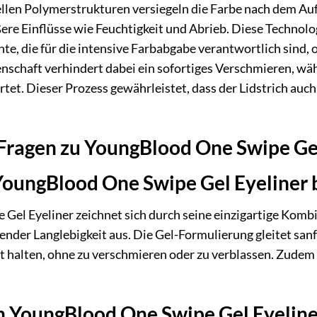
ellen Polymerstrukturen versiegeln die Farbe nach dem Auft
ere Einflüsse wie Feuchtigkeit und Abrieb. Diese Technolo
e, die für die intensive Farbabgabe verantwortlich sind,
nschaft verhindert dabei ein sofortiges Verschmieren, wäh
ärtet. Dieser Prozess gewährleistet, dass der Lidstrich a
 Fragen zu YoungBlood One Swipe Gel
oungBlood One Swipe Gel Eyeliner 
Gel Eyeliner zeichnet sich durch seine einzigartige Komb
er Langlebigkeit aus. Die Gel-Formulierung gleitet sanft 
t halten, ohne zu verschmieren oder zu verblassen. Zudem 
n YoungBlood One Swipe Gel Eyeline