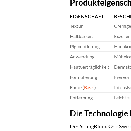
Produkteigensch
EIGENSCHAFT
BESCH
Textur
Cremiges
Haltbarkeit
Exzellen
Pigmentierung
Hochkonz
Anwendung
Mühelose
Hautverträglichkeit
Dermatol
Formulierung
Frei von
Farbe (
Basis
)
Intensiv
Entfernung
Leicht z
Die Technologie 
Der YoungBlood One Swipe G