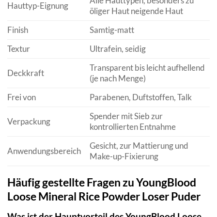
Alle Hauttypen, besonders zu
Hauttyp-Eignung
öliger Haut neigende Haut
Finish
Samtig-matt
Textur
Ultrafein, seidig
Transparent bis leicht aufhellend
Deckkraft
(je nach Menge)
Frei von
Parabenen, Duftstoffen, Talk
Spender mit Sieb zur
Verpackung
kontrollierten Entnahme
Gesicht, zur Mattierung und
Anwendungsbereich
Make-up-Fixierung
Häufig gestellte Fragen zu YoungBlood
Loose Mineral Rice Powder Loser Puder
Was ist der Hauptvorteil des YoungBlood Loose