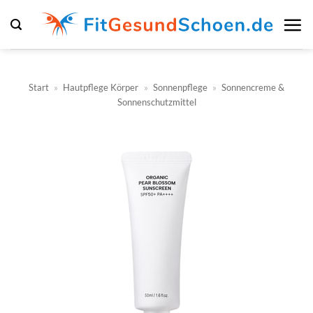
Zum
Inhalt
springen
Start
»
Hautpflege Körper
»
Sonnenpflege
»
Sonnencreme &
Sonnenschutzmittel