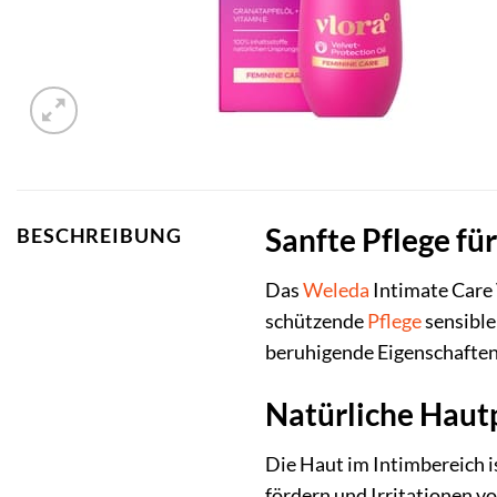
Sanfte Pflege fü
BESCHREIBUNG
Das
Weleda
Intimate Care 
schützende
Pflege
sensible
beruhigende Eigenschaften
Natürliche Hautp
Die Haut im Intimbereich i
fördern und Irritationen v