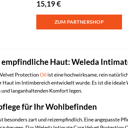
15,19
€
ZUM PARTNERSHOP
r empfindliche Haut: Weleda Intimat
Velvet Protection
Oil
ist eine hochwirksame, rein natürlich
r Haut im Intimbereich entwickelt wurde. Es ist die ideale 
 und langanhaltenden Komfort legen.
flege für Ihr Wohlbefinden
st besonders zart und reizempfindlich. Eine angepasste Pfl
orzubeugen. Das Weleda Intimate Care Velvet Protection Oi