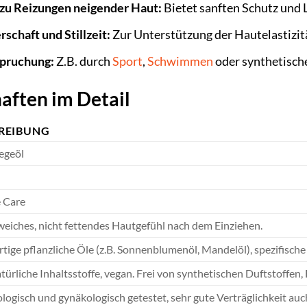
 zu Reizungen neigender Haut:
Bietet sanften Schutz und L
chaft und Stillzeit:
Zur Unterstützung der Hautelastizit
pruchung:
Z.B. durch
Sport
,
Schwimmen
oder synthetisch
aften im Detail
REIBUNG
egeöl
e Care
eiches, nicht fettendes Hautgefühl nach dem Einziehen.
ige pflanzliche Öle (z.B. Sonnenblumenöl, Mandelöl), spezifische 
ürliche Inhaltsstoffe, vegan. Frei von synthetischen Duftstoffen
ogisch und gynäkologisch getestet, sehr gute Verträglichkeit auc