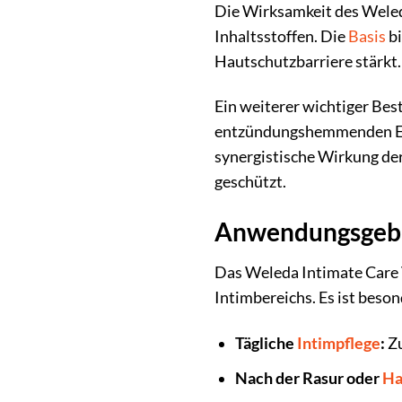
Die Wirksamkeit des Weleda
Inhaltsstoffen. Die
Basis
bi
Hautschutzbarriere stärkt.
Ein weiterer wichtiger Bes
entzündungshemmenden Eige
synergistische Wirkung der
geschützt.
Anwendungsgebie
Das Weleda Intimate Care V
Intimbereichs. Es ist beso
Tägliche
Intimpflege
:
Zu
Nach der Rasur oder
Ha