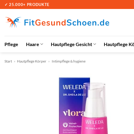
Zum
✓ 25.000+ PRODUKTE
Inhalt
springen
Pflege
Haare
Hautpflege Gesicht
Hautpflege K
Start
»
Hautpflege Körper
»
Intimpflege & hygiene