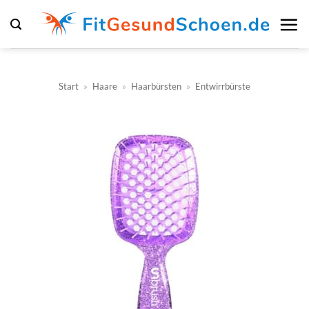
Zum
Inhalt
springen
Start
»
Haare
»
Haarbürsten
»
Entwirrbürste