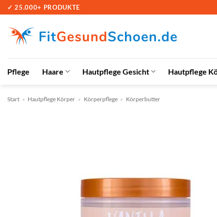
Zum
✓ 25.000+ PRODUKTE
Inhalt
springen
Pflege
Haare
Hautpflege Gesicht
Hautpflege K
Start
»
Hautpflege Körper
»
Körperpflege
»
Körperbutter