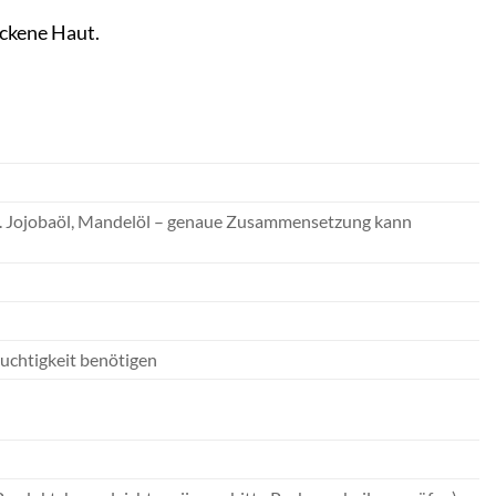
ckene Haut.
.B. Jojobaöl, Mandelöl – genaue Zusammensetzung kann
euchtigkeit benötigen