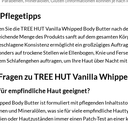
Parabenen, Mineralölen, Gluten (Informationen können je nach Pr
Pflegetipps
gen Sie die TREE HUT Vanilla Whipped Body Butter nach de
sreichende Menge des Produkts sanft auf dem gesamten Körpe
 geschlagene Konsistenz ermöglicht ein großzügiges Auftrag
nders auf trockene Stellen wie Ellenbogen, Knie und Ferse
m Schlafengehen auftragen, um Ihre Haut über Nacht mit 
e Fragen zu TREE HUT Vanilla Whipp
 für empfindliche Haut geeignet?
ed Body Butter ist formuliert mit pflegenden Inhaltsstoffe
abenen und Mineralölen, was sie für viele empfindliche Ha
rgien oder Hautzuständen immer einen Patch-Test an einer 