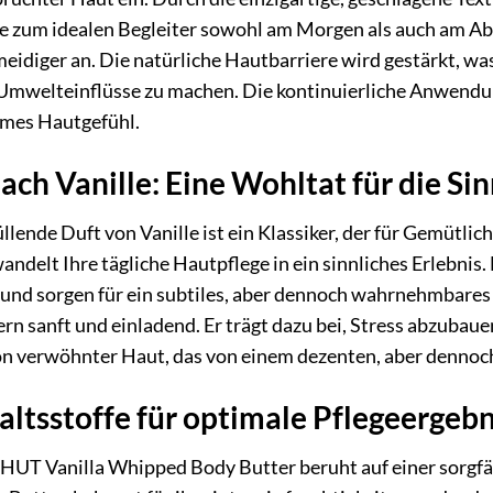
ie zum idealen Begleiter sowohl am Morgen als auch am A
meidiger an. Die natürliche Hautbarriere wird gestärkt, wa
Umwelteinflüsse zu machen. Die kontinuierliche Anwendu
hmes Hautgefühl.
ach Vanille: Eine Wohltat für die Si
ende Duft von Vanille ist ein Klassiker, der für Gemütli
delt Ihre tägliche Hautpflege in ein sinnliches Erlebni
t und sorgen für ein subtiles, aber dennoch wahrnehmbares
dern sanft und einladend. Er trägt dazu bei, Stress abzuba
n verwöhnter Haut, das von einem dezenten, aber dennoch 
ltsstoffe für optimale Pflegeergebn
HUT Vanilla Whipped Body Butter beruht auf einer sorgfäl