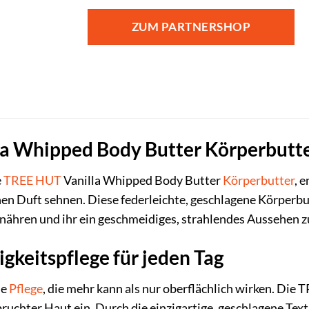
ZUM PARTNERSHOP
 Whipped Body Butter Körperbutter:
e
TREE HUT
Vanilla Whipped Body Butter
Körperbutter
, 
n Duft sehnen. Diese federleichte, geschlagene Körperbutt
 nähren und ihr ein geschmeidiges, strahlendes Aussehen z
igkeitspflege für jeden Tag
ne
Pflege
, die mehr kann als nur oberflächlich wirken. Die
uchter Haut ein. Durch die einzigartige, geschlagene Textur