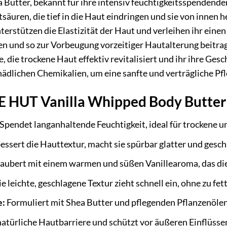
a Butter, bekannt für ihre intensiv feuchtigkeitsspendend
säuren, die tief in die Haut eindringen und sie von innen 
terstützen die Elastizität der Haut und verleihen ihr eine
en und so zur Vorbeugung vorzeitiger Hautalterung beitra
e, die trockene Haut effektiv revitalisiert und ihr ihre Ges
dlichen Chemikalien, um eine sanfte und verträgliche Pfl
EE HUT Vanilla Whipped Body Butter
Spendet langanhaltende Feuchtigkeit, ideal für trockene u
essert die Hauttextur, macht sie spürbar glatter und gesc
aubert mit einem warmen und süßen Vanillearoma, das die
e leichte, geschlagene Textur zieht schnell ein, ohne zu fet
e:
Formuliert mit Shea Butter und pflegenden Pflanzenölen 
natürliche Hautbarriere und schützt vor äußeren Einflüsse