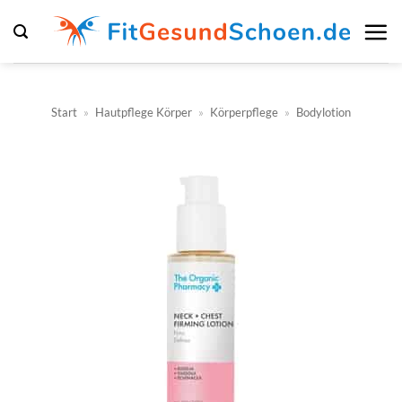
Zum
Inhalt
springen
Start
»
Hautpflege Körper
»
Körperpflege
»
Bodylotion