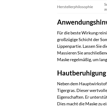
S
Herstellerphilosophie
a
Anwendungshinwe
Für die beste Wirkung rein
großzügige Schicht der So
Lippenpartie. Lassen Sie d
Massieren Sie anschließend
Maske regelmäßig, um langf
Hautberuhigung 
Neben dem Hauptwirkstoff 
Tigergras. Dieser wertvoll
Eigenschaften. Er unterstü
Dies macht die Maske zu ei