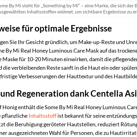
ome By Mi steht für „Something by Mi“ – eine Marke, die sich der 
usgewählten Inhaltsstoffen widmet, um sichtbare Ergebnisse zu er
ise für optimale Ergebnisse
igen Sie Ihr Gesicht gründlich, um Make-up-Reste und Unre
me By Mi Real Honey Luminous Care Mask auf das trockene
ie Maske für 10-20 Minuten einwirken, damit die pflegenden
 die verbleibenden Reste sanft in die Haut ein oder spül
ristige Verbesserungen der Hauttextur und des Hautbildes
und Regeneration dank Centella Asi
Honig enthält die Some By Mi Real Honey Luminous Care M
e pflanzliche
Inhaltsstoff
ist bekannt für seine entzündu
tzt die Beruhigung geröteter Hautstellen, reduziert Rötu
ner ausgezeichneten Wahl für Personen, die zu Hautirritat