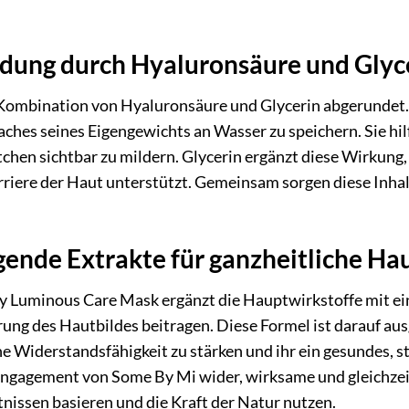
ndung durch Hyaluronsäure und Glyc
Kombination von Hyaluronsäure und Glycerin abgerundet. H
elfaches seines Eigengewichts an Wasser zu speichern. Sie hi
tchen sichtbar zu mildern. Glycerin ergänzt diese Wirkung
rriere der Haut unterstützt. Gemeinsam sorgen diese Inhal
gende Extrakte für ganzheitliche Ha
Luminous Care Mask ergänzt die Hauptwirkstoffe mit eine
ung des Hautbildes beitragen. Diese Formel ist darauf ausg
he Widerstandsfähigkeit zu stärken und ihr ein gesundes, 
s Engagement von Some By Mi wider, wirksame und gleichz
nissen basieren und die Kraft der Natur nutzen.