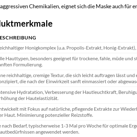
 aggressiven Chemikalien, eignet sich die Maske auch für 
oduktmerkmale
ESCHREIBUNG
eichhaltiger Honigkomplex (u.a. Propolis-Extrakt, Honig-Extrakt),
lle Hauttypen, besonders geeignet für trockene, fahle, müde und st
anften Formulierung.
ine reichhaltige, cremige Textur, die sich leicht auftragen lässt 
onzipiert, die nach der Einwirkzeit sanft einmassiert oder abgewas
ntensive Hydratation, Verbesserung der Hautleuchtkraft, Beruhigu
rhöhung der Hautelastizität.
ntwickelt mit Fokus auf natürliche, pflegende Extrakte zur Wieder
er Haut. Minimierung potenzieller Reizstoffe.
e nach Bedarf, typischerweise 1-3 Mal pro Woche für optimale Erge
autbedürfnissen angewendet werden.