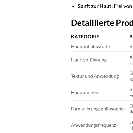
Sanft zur Haut:
Frei von
Detaillierte Pr
KATEGORIE
B
Hauptinhaltsstoffe
R
A
Hauttyp-Eignung
s
E
Textur und Anwendung
k
I
Hauptnutzen
E
E
Formulierungsphilosophie
d
J
Anwendungsfrequenz
H