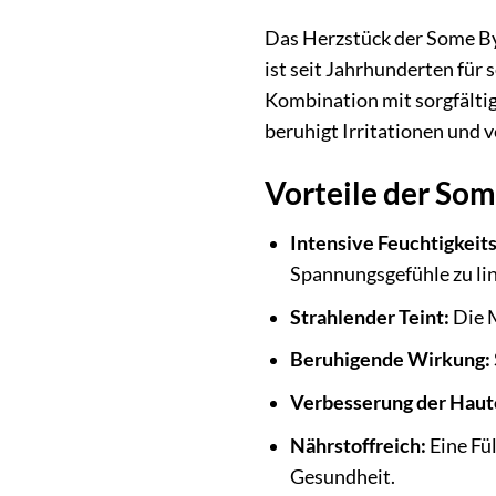
Das Herzstück der Some By
ist seit Jahrhunderten für
Kombination mit sorgfältig
beruhigt Irritationen und 
Vorteile der So
Intensive Feuchtigkeit
Spannungsgefühle zu li
Strahlender Teint:
Die M
Beruhigende Wirkung:
Verbesserung der Haute
Nährstoffreich:
Eine Fü
Gesundheit.