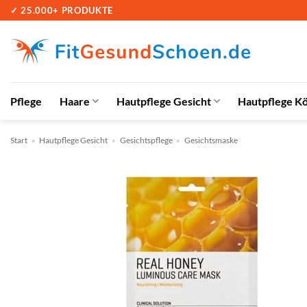
Zum
✓ 25.000+ PRODUKTE
Inhalt
springen
Pflege
Haare
Hautpflege Gesicht
Hautpflege K
Start
»
Hautpflege Gesicht
»
Gesichtspflege
»
Gesichtsmaske