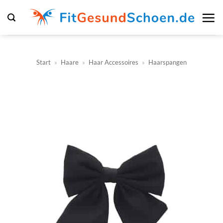
Zum
Inhalt
springen
Start
»
Haare
»
Haar Accessoires
»
Haarspangen