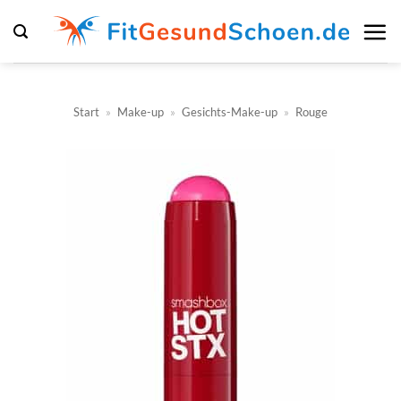
Zum
Inhalt
springen
Start
»
Make-up
»
Gesichts-Make-up
»
Rouge