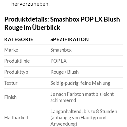
hervorzuheben.
Produktdetails: Smashbox POP LX Blush
Rouge im Überblick
KATEGORIE
SPEZIFIKATION
Marke
Smashbox
Produktlinie
POP LX
Produkttyp
Rouge / Blush
Textur
Seidig-pudrig, feine Mahlung
Je nach Farbton matt bis leicht
Finish
schimmernd
Langanhaltend, bis zu 8 Stunden
Haltbarkeit
(abhängig von Hauttyp und
Anwendung)