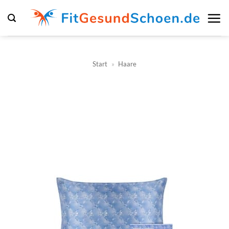
Zum
Inhalt
springen
Start
»
Haare