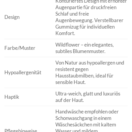
Konturiertes Design mit erhöhter
Augenpartie für druckfreien
Schlaf und freie
Design
Augenbewegung. Verstellbarer
Gummizug für individuellen
Komfort.
Wildflower – ein elegantes,
Farbe/Muster
subtiles Blumenmuster.
Von Natur aus hypoallergen und
resistent gegen
Hypoallergenität
Hausstaubmilben, ideal für
sensible Haut.
Ultra-weich, glatt und luxuriös
Haptik
auf der Haut.
Handwäsche empfohlen oder
Schonwaschgang in einem
Wäschesäckchen mit kaltem
Pflegehinweise
Wasser und mildem