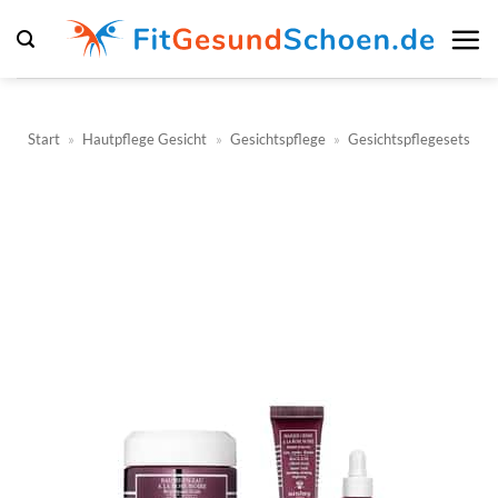
Zum
Inhalt
springen
Start
»
Hautpflege Gesicht
»
Gesichtspflege
»
Gesichtspflegesets