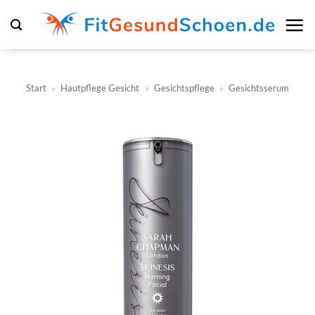
Zum
Inhalt
springen
Start
»
Hautpflege Gesicht
»
Gesichtspflege
»
Gesichtsserum