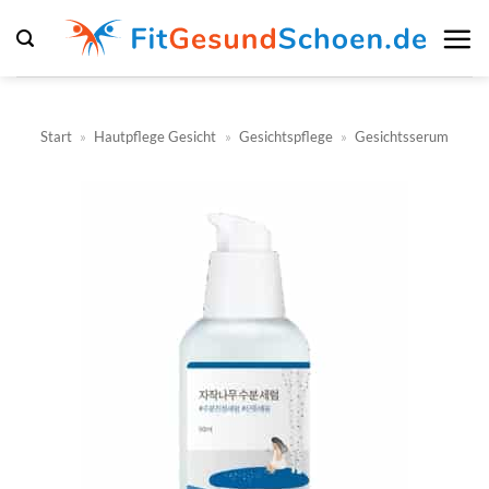
Zum
Inhalt
springen
Start
»
Hautpflege Gesicht
»
Gesichtspflege
»
Gesichtsserum