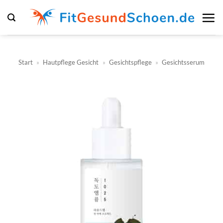
Zum
Inhalt
springen
Start
»
Hautpflege Gesicht
»
Gesichtspflege
»
Gesichtsserum