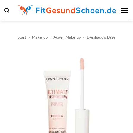
Zum
Inhalt
springen
Start
»
Make-up
»
Augen Make-up
»
Eyeshadow Base