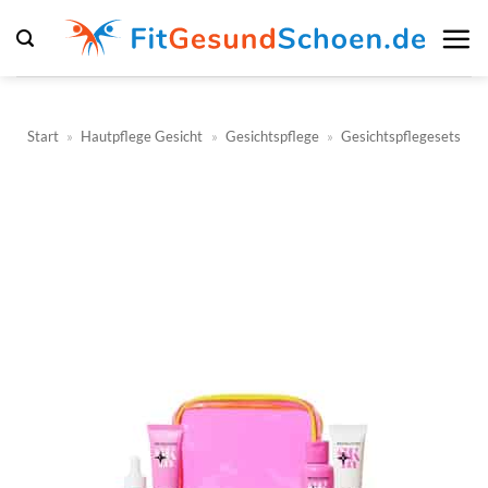
Zum
Inhalt
springen
Start
»
Hautpflege Gesicht
»
Gesichtspflege
»
Gesichtspflegesets