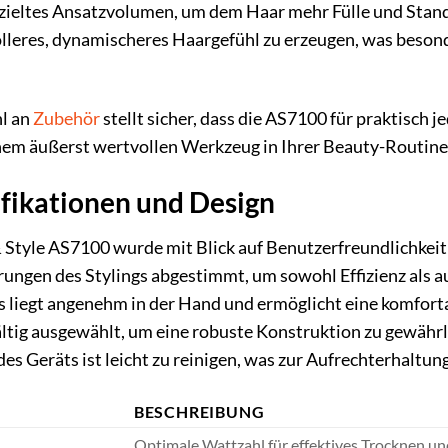
zieltes Ansatzvolumen, um dem Haar mehr Fülle und Stand z
lleres, dynamischeres Haargefühl zu erzeugen, was besond
l an
Zubehör
stellt sicher, dass die AS7100 für praktisch
inem äußerst wertvollen Werkzeug in Ihrer Beauty-Routine
ifikationen und Design
tyle AS7100 wurde mit Blick auf Benutzerfreundlichkeit u
erungen des Stylings abgestimmt, um sowohl Effizienz als
 liegt angenehm in der Hand und ermöglicht eine komfort
ältig ausgewählt, um eine robuste Konstruktion zu gewähr
es Geräts ist leicht zu reinigen, was zur Aufrechterhaltun
BESCHREIBUNG
Optimale Wattzahl für effektives Trocknen und