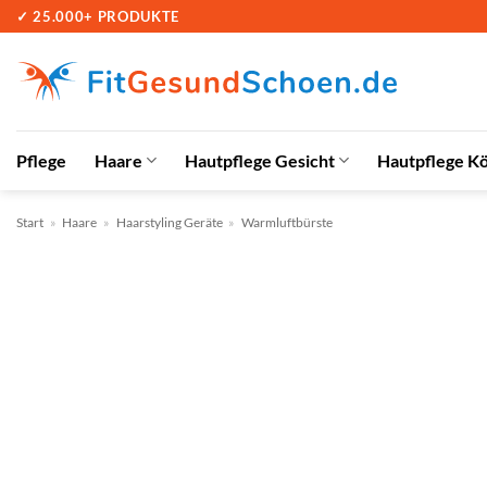
Zum
✓ 25.000+ PRODUKTE
Inhalt
springen
Pflege
Haare
Hautpflege Gesicht
Hautpflege K
Start
»
Haare
»
Haarstyling Geräte
»
Warmluftbürste