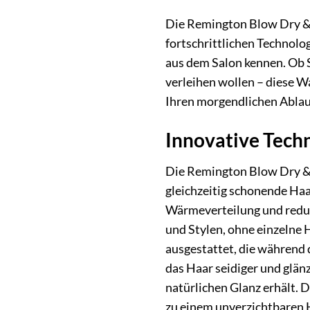
Die Remington Blow Dry & St
fortschrittlichen Technolog
aus dem Salon kennen. Ob 
verleihen wollen – diese W
Ihren morgendlichen Ablauf
Innovative Techn
Die Remington Blow Dry & S
gleichzeitig schonende Ha
Wärmeverteilung und reduz
und Stylen, ohne einzelne 
ausgestattet, die während d
das Haar seidiger und glän
natürlichen Glanz erhält.
zu einem unverzichtbaren He