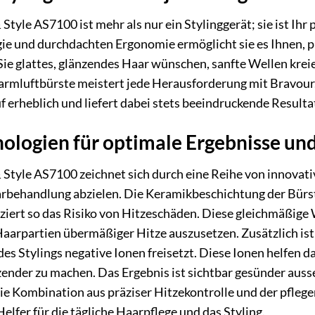
yle AS7100 ist mehr als nur ein Stylinggerät; sie ist Ihr p
ie und durchdachten Ergonomie ermöglicht sie es Ihnen, pro
Sie glattes, glänzendes Haar wünschen, sanfte Wellen kr
armluftbürste meistert jede Herausforderung mit Bravour. 
 erheblich und liefert dabei stets beeindruckende Resulta
ologien für optimale Ergebnisse un
tyle AS7100 zeichnet sich durch eine Reihe von innovativ
arbehandlung abzielen. Die Keramikbeschichtung der Bürst
iert so das Risiko von Hitzeschäden. Diese gleichmäßige 
Haarpartien übermäßiger Hitze auszusetzen. Zusätzlich is
es Stylings negative Ionen freisetzt. Diese Ionen helfen da
zender zu machen. Das Ergebnis ist sichtbar gesünder auss
 Die Kombination aus präziser Hitzekontrolle und der pfl
lfer für die tägliche Haarpflege und das Styling.