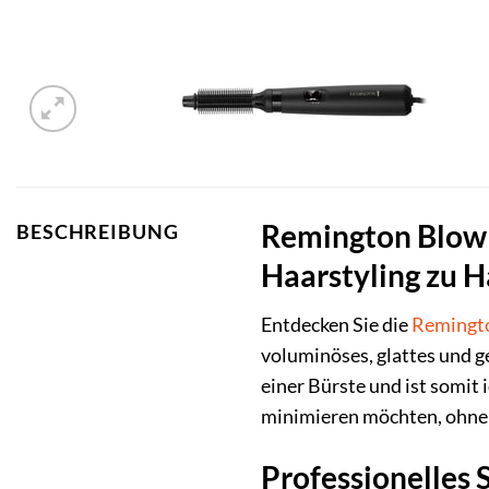
Remington Blow 
BESCHREIBUNG
Haarstyling zu 
Entdecken Sie die
Remingt
voluminöses, glattes und g
einer Bürste und ist somit 
minimieren möchten, ohne 
Professionelles S