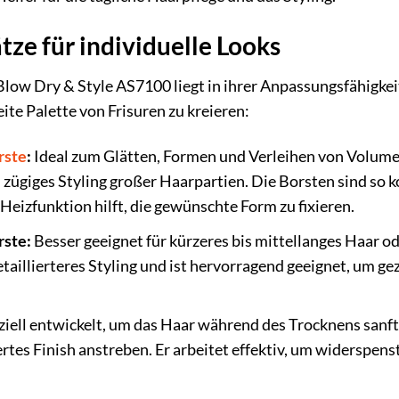
tze für individuelle Looks
low Dry & Style AS7100 liegt in ihrer Anpassungsfähigkeit.
ite Palette von Frisuren zu kreieren:
rste
:
Ideal zum Glätten, Formen und Verleihen von Volumen.
zügiges Styling großer Haarpartien. Die Borsten sind so kon
Heizfunktion hilft, die gewünschte Form zu fixieren.
ste:
Besser geeignet für kürzeres bis mittellanges Haar o
etaillierteres Styling und ist hervorragend geeignet, um 
iell entwickelt, um das Haar während des Trocknens sanft z
oliertes Finish anstreben. Er arbeitet effektiv, um widerspe