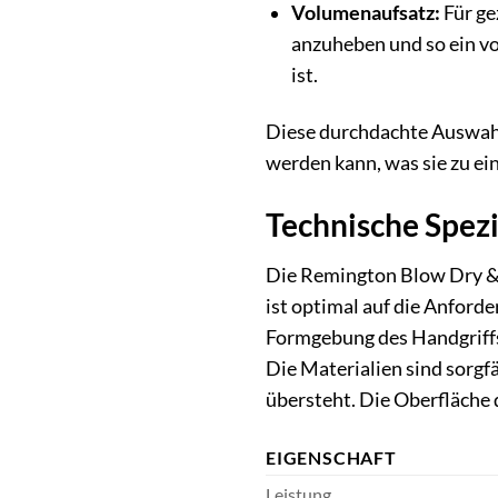
Volumenaufsatz:
Für ge
anzuheben und so ein vo
ist.
Diese durchdachte Auswah
werden kann, was sie zu e
Technische Spez
Die Remington Blow Dry & S
ist optimal auf die Anford
Formgebung des Handgriffs
Die Materialien sind sorgf
übersteht. Die Oberfläche d
EIGENSCHAFT
Leistung