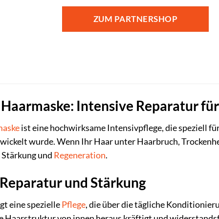
ZUM PARTNERSHOP
Haarmaske: Intensive Reparatur für
maske
ist eine hochwirksame Intensivpflege, die speziell fü
ickelt wurde. Wenn Ihr Haar unter Haarbruch, Trockenheit
r Stärkung und
Regeneration
.
Reparatur und Stärkung
t eine spezielle
Pflege
, die über die tägliche Konditioni
 die Haarstruktur von innen heraus kräftigt und widerstand