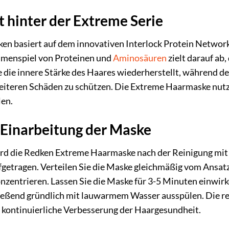
 hinter der Extreme Serie
ken basiert auf dem innovativen Interlock Protein Networ
mmenspiel von Proteinen und
Aminosäuren
zielt darauf ab
ie die innere Stärke des Haares wiederherstellt, während 
weiteren Schäden zu schützen. Die Extreme Haarmaske nut
len.
Einarbeitung der Maske
ird die Redken Extreme Haarmaske nach der Reinigung m
etragen. Verteilen Sie die Maske gleichmäßig vom Ansatz bi
zentrieren. Lassen Sie die Maske für 3-5 Minuten einwirke
ießend gründlich mit lauwarmem Wasser ausspülen. Die r
 kontinuierliche Verbesserung der Haargesundheit.