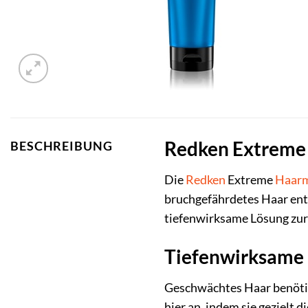
Redken Extreme 
BESCHREIBUNG
Die
Redken
Extreme
Haar
bruchgefährdetes Haar entw
tiefenwirksame Lösung zu
Tiefenwirksame 
Geschwächtes Haar benötig
hier an, indem sie gezielt