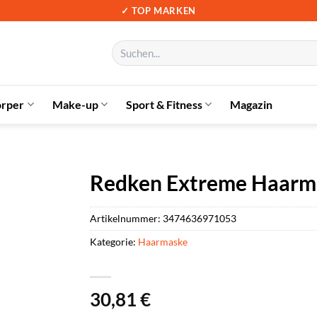
✓ TOP MARKEN
Suchen
nach:
örper
Make-up
Sport & Fitness
Magazin
Redken Extreme Haarm
Artikelnummer:
3474636971053
Kategorie:
Haarmaske
30,81
€