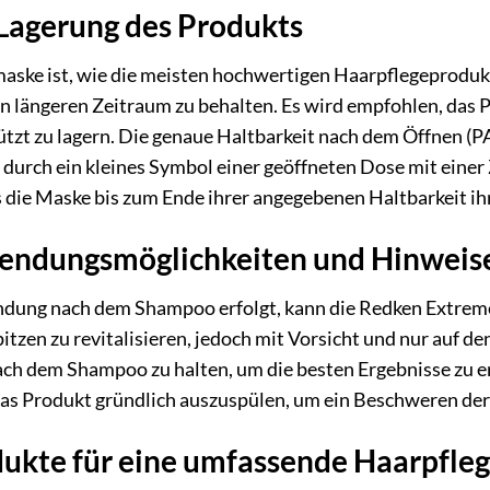
 Lagerung des Produkts
ske ist, wie die meisten hochwertigen Haarpflegeprodukt
n längeren Zeitraum zu behalten. Es wird empfohlen, das P
zt zu lagern. Die genaue Haltbarkeit nach dem Öffnen (PAO
durch ein kleines Symbol einer geöffneten Dose mit einer
s die Maske bis zum Ende ihrer angegebenen Haltbarkeit ihr
endungsmöglichkeiten und Hinweis
dung nach dem Shampoo erfolgt, kann die Redken Extreme
en zu revitalisieren, jedoch mit Vorsicht und nur auf den 
 dem Shampoo zu halten, um die besten Ergebnisse zu erz
 das Produkt gründlich auszuspülen, um ein Beschweren de
ukte für eine umfassende Haarpfle