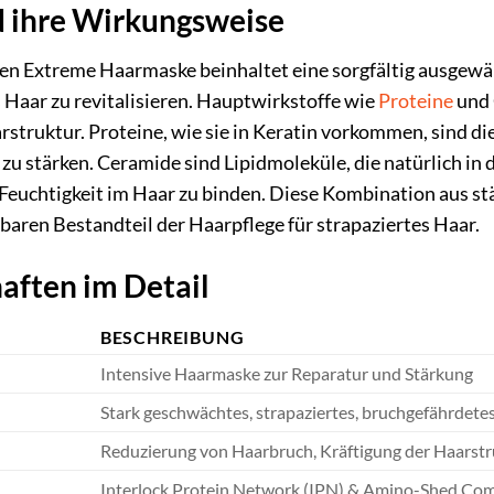
d ihre Wirkungsweise
en Extreme Haarmaske beinhaltet eine sorgfältig ausgewäh
Haar zu revitalisieren. Hauptwirkstoffe wie
Proteine
und 
struktur. Proteine, wie sie in Keratin vorkommen, sind d
 zu stärken. Ceramide sind Lipidmoleküle, die natürlich i
d Feuchtigkeit im Haar zu binden. Diese Kombination aus
aren Bestandteil der Haarpflege für strapaziertes Haar.
aften im Detail
BESCHREIBUNG
Intensive Haarmaske zur Reparatur und Stärkung
Stark geschwächtes, strapaziertes, bruchgefährdete
Reduzierung von Haarbruch, Kräftigung der Haarstru
Interlock Protein Network (IPN) & Amino-Shed Co