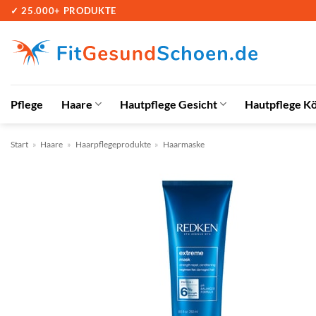
Zum
✓ 25.000+ PRODUKTE
Inhalt
springen
Pflege
Haare
Hautpflege Gesicht
Hautpflege K
Start
»
Haare
»
Haarpflegeprodukte
»
Haarmaske