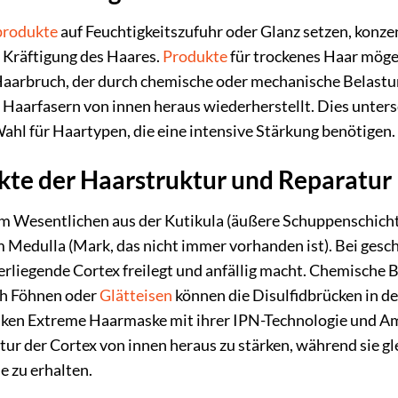
produkte
auf Feuchtigkeitszufuhr oder Glanz setzen, konzen
 Kräftigung des Haares.
Produkte
für trockenes Haar mögen
aarbruch, der durch chemische oder mechanische Belastun
er Haarfasern von innen heraus wiederherstellt. Dies unter
Wahl für Haartypen, die eine intensive Stärkung benötigen.
kte der Haarstruktur und Reparatur
m Wesentlichen aus der Kutikula (äußere Schuppenschicht), 
m Medulla (Mark, das nicht immer vorhanden ist). Bei ges
terliegende Cortex freilegt und anfällig macht. Chemisch
ch Föhnen oder
Glätteisen
können die Disulfidbrücken in der
dken Extreme Haarmaske mit ihrer IPN-Technologie und Ami
tur der Cortex von innen heraus zu stärken, während sie glei
 zu erhalten.