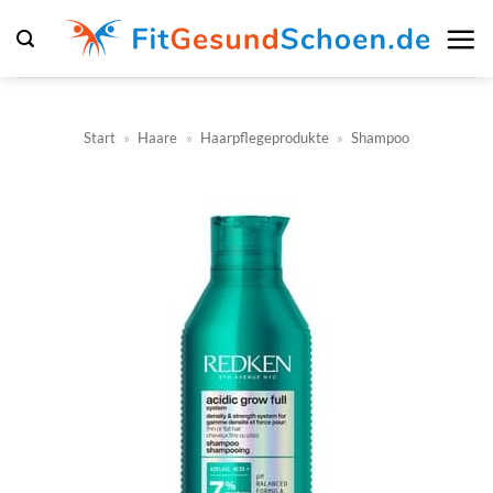
Zum
Inhalt
springen
Start
»
Haare
»
Haarpflegeprodukte
»
Shampoo