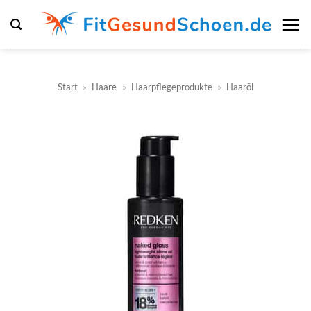
Zum
Inhalt
springen
Start
»
Haare
»
Haarpflegeprodukte
»
Haaröl