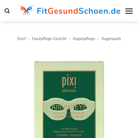
Zum
Inhalt
springen
Start
»
Hautpflege Gesicht
»
Augenpflege
»
Augenpads