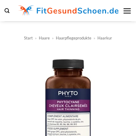
Zum
Inhalt
springen
Start
»
Haare
»
Haarpflegeprodukte
»
Haarkur