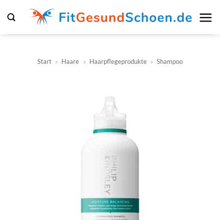
Zum
Inhalt
springen
Start
»
Haare
»
Haarpflegeprodukte
»
Shampoo