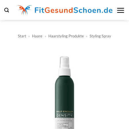
Zum
Inhalt
springen
Start
»
Haare
»
Haarstyling Produkte
»
Styling Spray