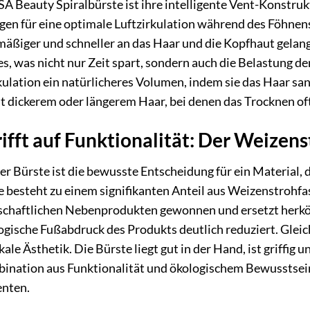
 Beauty Spiralbürste ist ihre intelligente Vent-Konstruk
en für eine optimale Luftzirkulation während des Föhnens.
mäßiger und schneller an das Haar und die Kopfhaut gelangt
s, was nicht nur Zeit spart, sondern auch die Belastung de
rkulation ein natürlicheres Volumen, indem sie das Haar sa
it dickerem oder längerem Haar, bei denen das Trocknen of
rifft auf Funktionalität: Der Weizen
er Bürste ist die bewusste Entscheidung für ein Material
 besteht zu einem signifikanten Anteil aus Weizenstrohf
tschaftlichen Nebenprodukten gewonnen und ersetzt herk
gische Fußabdruck des Produkts deutlich reduziert. Gleic
ikale Ästhetik. Die Bürste liegt gut in der Hand, ist griffig
bination aus Funktionalität und ökologischem Bewusstsein
nten.