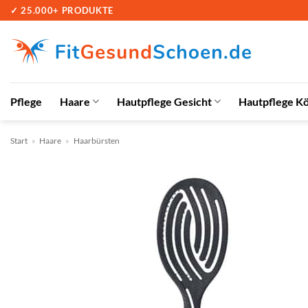
Zum
✓ 25.000+ PRODUKTE
Inhalt
springen
Pflege
Haare
Hautpflege Gesicht
Hautpflege K
Start
»
Haare
»
Haarbürsten