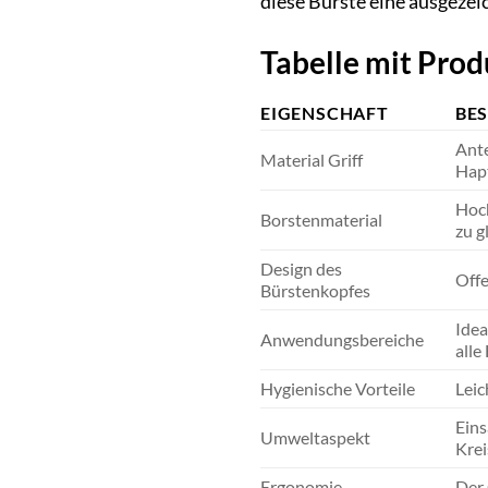
diese Bürste eine ausgezei
Tabelle mit Pro
EIGENSCHAFT
BE
Ante
Material Griff
Hapt
Hoch
Borstenmaterial
zu g
Design des
Offe
Bürstenkopfes
Idea
Anwendungsbereiche
alle
Hygienische Vorteile
Leic
Eins
Umweltaspekt
Krei
Ergonomie
Der 