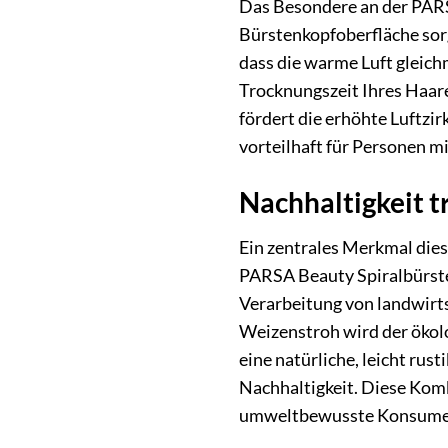
Das Besondere an der PARSA
Bürstenkopfoberfläche sorg
dass die warme Luft gleich
Trocknungszeit Ihres Haare
fördert die erhöhte Luftzi
vorteilhaft für Personen m
Nachhaltigkeit t
Ein zentrales Merkmal dies
PARSA Beauty Spiralbürste
Verarbeitung von landwir
Weizenstroh wird der ökolo
eine natürliche, leicht rust
Nachhaltigkeit. Diese Kom
umweltbewusste Konsume