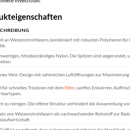
chnete Investition.
dukteigenschaften
SCHREIBUNG
il an Weizenstrohfasern, kombiniert mit robusten Polymeren für L
ik.
wertiges, hitzebeständiges Nylon. Die Spitzen sind abgerundet, 
leiten.
nes Vent-Design mit zahlreichen Luftöffnungen zur Maximierung d
l für schnelles Trocknen mit dem
Föhn
, sanftes Entwirren, Auffri
 Haartypen.
ht zu reinigen. Die offene Struktur verhindert die Ansammlung v
atz von Weizenstrohfasern als nachwachsender Rohstoff zur Redu
slaufwirtschaft.
Griff ist so geformt, dass er bequem und sicher in der Hand liegt,