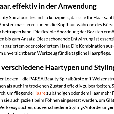
ar, effektiv in der Anwendung
y Spiralbürste sind so konzipiert, dass sie Ihr Haar sanft
Borsten massieren zudem die Kopfhaut während des Bürst
eitragen kann. Die flexible Anordnung der Borsten ermögl
en bis zum Ansatz. Diese schonende Entwirrung ist essenz
strapaziertem oder coloriertem Haar. Die Kombination au
m unverzichtbaren Werkzeug für die tägliche Haarpflege.
ür verschiedene Haartypen und Styli
er Locken – die PARSA Beauty Spiralbürste mit Weizenstroha
n als auch im trockenen Zustand effektiv zu bearbeiten. S
ch, um fliegende
Haare
zu bändigen oder dem Haar mehr Fo
ann sie auch gezielt beim Föhnen eingesetzt werden, um Glä
erkzeug suchen, das verschiedene Styling-Anforderungen er