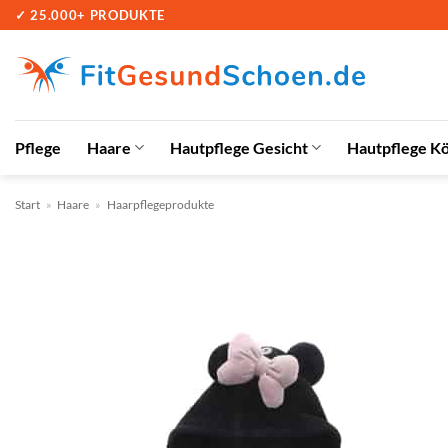
Zum
✓ 25.000+ PRODUKTE
Inhalt
springen
Pflege
Haare
Hautpflege Gesicht
Hautpflege K
Start
»
Haare
»
Haarpflegeprodukte