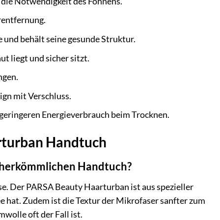
t die Notwendigkeit des Föhnens.
rentfernung.
 und behält seine gesunde Struktur.
 liegt und sicher sitzt.
gen.
gn mit Verschluss.
geringeren Energieverbrauch beim Trocknen.
arturban Handtuch
m herkömmlichen Handtuch?
se. Der PARSA Beauty Haarturban ist aus spezieller
ee hat. Zudem ist die Textur der Mikrofaser sanfter zum
olle oft der Fall ist.