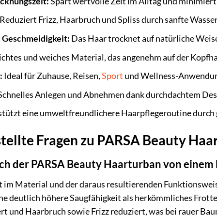
ocknungszeit:
Spart wertvolle Zeit im Alltag und minimier
Reduziert Frizz, Haarbruch und Spliss durch sanfte Wasse
d Geschmeidigkeit:
Das Haar trocknet auf natürliche Weise
ichtes und weiches Material, das angenehm auf der Kopfhaut
:
Ideal für Zuhause, Reisen,
Sport
und Wellness-Anwendun
Schnelles Anlegen und Abnehmen dank durchdachtem Desi
tützt eine umweltfreundlichere Haarpflegeroutine durch 
stellte Fragen zu PARSA Beauty Ha
sich der PARSA Beauty Haarturban von eine
 im Material und der daraus resultierenden Funktionswei
ine deutlich höhere Saugfähigkeit als herkömmliches Frott
t und Haarbruch sowie Frizz reduziert, was bei rauer Baumw