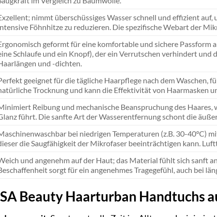
Saugkraft im Vergleich zu Baumwolle.
Exzellent; nimmt überschüssiges Wasser schnell und effizient auf,
intensive Föhnhitze zu reduzieren. Die spezifische Webart der Mi
Ergonomisch geformt für eine komfortable und sichere Passform au
eine Schlaufe und ein Knopf), der ein Verrutschen verhindert und d
Haarlängen und -dichten.
Perfekt geeignet für die tägliche Haarpflege nach dem Waschen, für
natürliche Trocknung und kann die Effektivität von Haarmasken u
Minimiert Reibung und mechanische Beanspruchung des Haares, w
Glanz führt. Die sanfte Art der Wasserentfernung schont die äuße
Maschinenwaschbar bei niedrigen Temperaturen (z.B. 30-40°C) mi
dieser die Saugfähigkeit der Mikrofaser beeinträchtigen kann. Luft
Weich und angenehm auf der Haut; das Material fühlt sich sanft an 
Beschaffenheit sorgt für ein angenehmes Tragegefühl, auch bei l
RSA Beauty Haarturban Handtuchs au