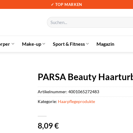
✓ TOP MARKEN
Suchen
nach:
örper
Make-up
Sport & Fitness
Magazin
PARSA Beauty Haartur
Artikelnummer:
4001065272483
Kategorie:
Haarpflegeprodukte
8,09
€