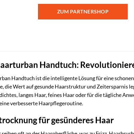
ZUM PARTNERSHOP
arturban Handtuch: Revolutionieren
ban Handtuch ist die intelligente Lösung für eine schonen
le, die Wert auf gesunde Haarstruktur und Zeitersparnis l
dichtes, langes Haar, feines Haar oder für die tägliche 
ür eine verbesserte Haarpflegeroutine.
rocknung für gesünderes Haar
eiben oft an der Haaroberfläche, was zu Frizz, Haarbruc