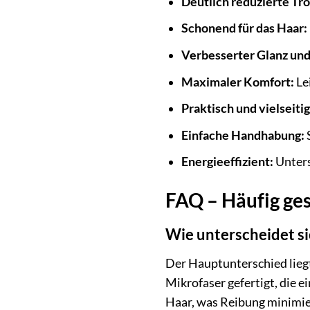
Deutlich reduzierte Tr
Schonend für das Haar:
Verbesserter Glanz un
Maximaler Komfort:
Le
Praktisch und vielseitig
Einfache Handhabung:
Energieeffizient:
Unters
FAQ – Häufig ge
Wie unterscheidet 
Der Hauptunterschied liegt
Mikrofaser gefertigt, die e
Haar, was Reibung minimier