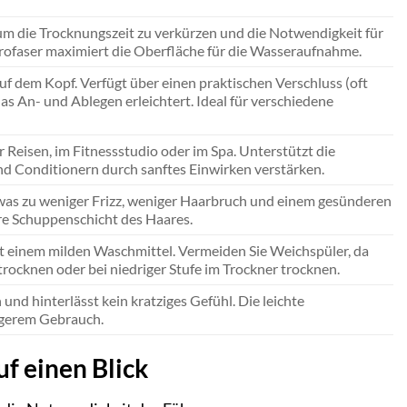
 um die Trocknungszeit zu verkürzen und die Notwendigkeit für
krofaser maximiert die Oberfläche für die Wasseraufnahme.
f dem Kopf. Verfügt über einen praktischen Verschluss (oft
as An- und Ablegen erleichtert. Ideal für verschiedene
 Reisen, im Fitnessstudio oder im Spa. Unterstützt die
nd Conditionern durch sanftes Einwirken verstärken.
as zu weniger Frizz, weniger Haarbruch und einem gesünderen
re Schuppenschicht des Haares.
t einem milden Waschmittel. Vermeiden Sie Weichspüler, da
trocknen oder bei niedriger Stufe im Trockner trocknen.
und hinterlässt kein kratziges Gefühl. Die leichte
ängerem Gebrauch.
f einen Blick