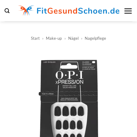
Zum
Inhalt
springen
Start
»
Make-up
»
Nägel
»
Nagelpflege