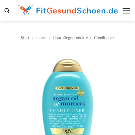
Zum
Inhalt
springen
Start
»
Haare
»
Haarpflegeprodukte
»
Conditioner