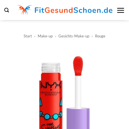
Zum
Inhalt
springen
Start
»
Make-up
»
Gesichts-Make-up
»
Rouge