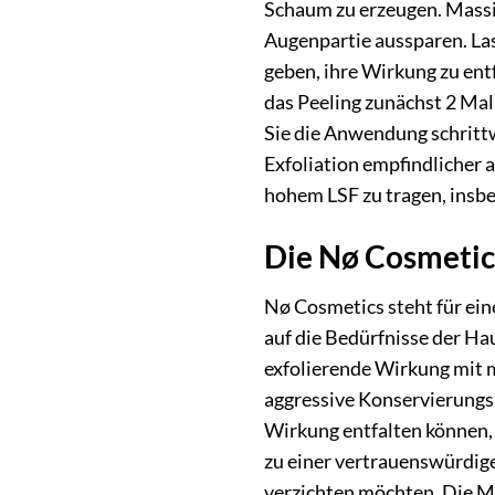
Schaum zu erzeugen. Massie
Augenpartie aussparen. Las
geben, ihre Wirkung zu ent
das Peeling zunächst 2 Ma
Sie die Anwendung schrittw
Exfoliation empfindlicher 
hohem LSF zu tragen, ins
Die Nø Cosmetics
Nø Cosmetics steht für eine
auf die Bedürfnisse der Ha
exfolierende Wirkung mit m
aggressive Konservierungsmi
Wirkung entfalten können,
zu einer vertrauenswürdige
verzichten möchten. Die Ma