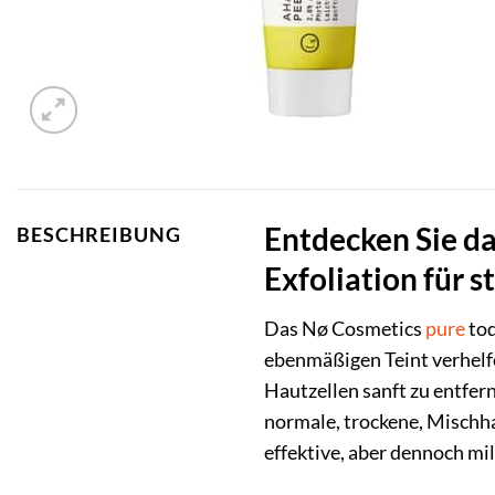
Entdecken Sie d
BESCHREIBUNG
Exfoliation für 
Das Nø Cosmetics
pure
to
ebenmäßigen Teint verhelf
Hautzellen sanft zu entfern
normale, trockene, Mischha
effektive, aber dennoch mi