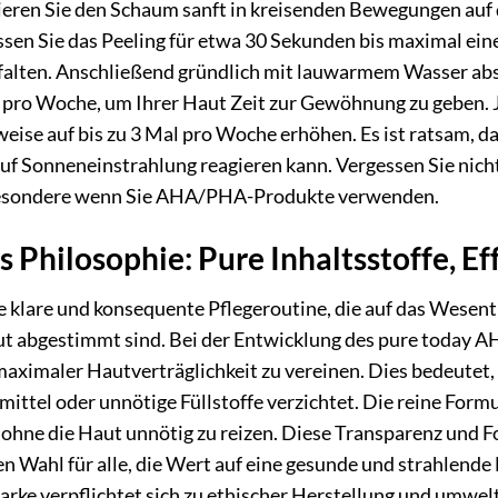
ren Sie den Schaum sanft in kreisenden Bewegungen auf da
sen Sie das Peeling für etwa 30 Sekunden bis maximal ein
falten. Anschließend gründlich mit lauwarmem Wasser absp
l pro Woche, um Ihrer Haut Zeit zur Gewöhnung zu geben. 
eise auf bis zu 3 Mal pro Woche erhöhen. Es ist ratsam, 
auf Sonneneinstrahlung reagieren kann. Vergessen Sie nic
besondere wenn Sie AHA/PHA-Produkte verwenden.
 Philosophie: Pure Inhaltsstoffe, Ef
 klare und konsequente Pflegeroutine, die auf das Wesentli
ut abgestimmt sind. Bei der Entwicklung des pure today AH
aximaler Hautverträglichkeit zu vereinen. Dies bedeutet, 
ttel oder unnötige Füllstoffe verzichtet. Die reine Formul
 ohne die Haut unnötig zu reizen. Diese Transparenz und 
n Wahl für alle, die Wert auf eine gesunde und strahlende
rke verpflichtet sich zu ethischer Herstellung und umwelt