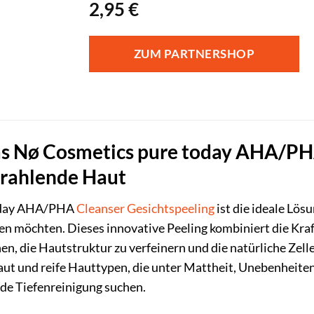
2,95
€
ZUM PARTNERSHOP
as Nø Cosmetics pure today AHA/PHA
strahlende Haut
day AHA/PHA
Cleanser
Gesichtspeeling
ist die ideale Lösu
en möchten. Dieses innovative Peeling kombiniert die K
en, die Hautstruktur zu verfeinern und die natürliche Zell
ut und reife Hauttypen, die unter Mattheit, Unebenheiten
lde Tiefenreinigung suchen.