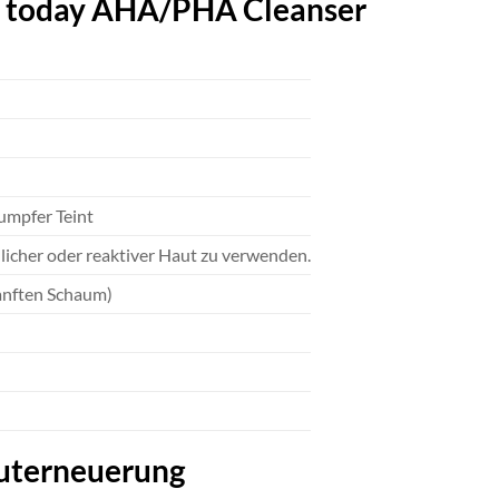
re today AHA/PHA Cleanser
tumpfer Teint
dlicher oder reaktiver Haut zu verwenden.
anften Schaum)
auterneuerung