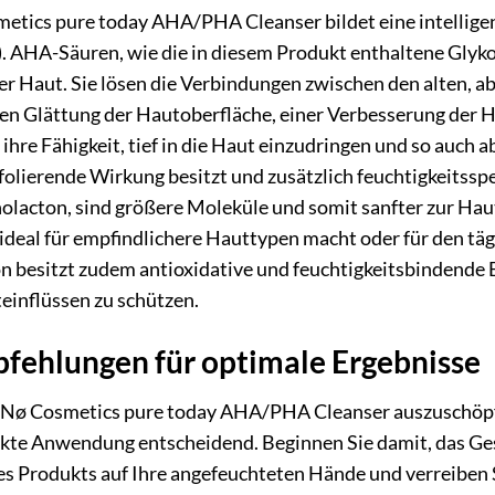
etics pure today AHA/PHA Cleanser bildet eine intelli
 AHA-Säuren, wie die in diesem Produkt enthaltene Glykol
er Haut. Sie lösen die Verbindungen zwischen den alten, 
igen Glättung der Hautoberfläche, einer Verbesserung der 
 ihre Fähigkeit, tief in die Haut einzudringen und so auch 
folierende Wirkung besitzt und zusätzlich feuchtigkeitss
olacton, sind größere Moleküle und somit sanfter zur Haut.
 ideal für empfindlichere Hauttypen macht oder für den tä
 besitzt zudem antioxidative und feuchtigkeitsbindende Ei
einflüssen zu schützen.
ehlungen für optimale Ergebnisse
s Nø Cosmetics pure today AHA/PHA Cleanser auszuschöpfe
rrekte Anwendung entscheidend. Beginnen Sie damit, das G
s Produkts auf Ihre angefeuchteten Hände und verreiben S