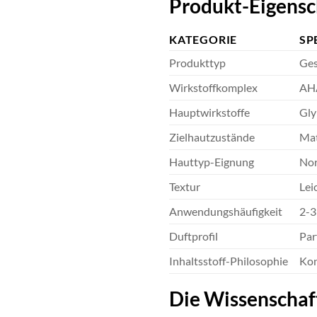
Produkt-Eigensc
KATEGORIE
SP
Produkttyp
Ges
Wirkstoffkomplex
AHA
Hauptwirkstoffe
Gly
Zielhautzustände
Mat
Hauttyp-Eignung
Nor
Textur
Lei
Anwendungshäufigkeit
2-3
Duftprofil
Par
Inhaltsstoff-Philosophie
Kon
Die Wissenschaf