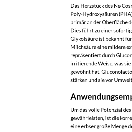
Das Herzstück des Nø Cosm
Poly-Hydroxysäuren (PHA).
primär an der Oberfläche d
Dies führt zu einer sofort
Glykolsäure ist bekannt für
Milchsäure eine mildere ex
repräsentiert durch Glucon
irritierende Weise, was sie
gewöhnt hat. Gluconolacton
stärken und sie vor Umwelt
Anwendungsempf
Um das volle Potenzial de
gewährleisten, ist die ko
eine erbsengroße Menge de