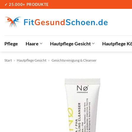
Zum
✓ 25.000+ PRODUKTE
Inhalt
springen
Pflege
Haare
Hautpflege Gesicht
Hautpflege K
Start
»
Hautpflege Gesicht
»
Gesichtsreinigung & Cleanser