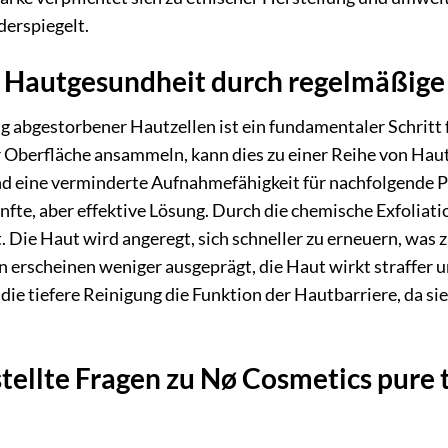
erspiegelt.
 Hautgesundheit durch regelmäßige 
g abgestorbener Hautzellen ist ein fundamentaler Schritt
er Oberfläche ansammeln, kann dies zu einer Reihe von Ha
und eine verminderte Aufnahmefähigkeit für nachfolgend
sanfte, aber effektive Lösung. Durch die chemische Exfoli
. Die Haut wird angeregt, sich schneller zu erneuern, was 
en erscheinen weniger ausgeprägt, die Haut wirkt straffer 
ie tiefere Reinigung die Funktion der Hautbarriere, da sie
stellte Fragen zu Nø Cosmetics pur