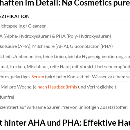
haften im Detail: Nø Cosmetics pu
EZIFIKATION
ichtspeeling / Cleanser
 (Alpha-Hydroxysäuren) & PHA (Poly-Hydroxysäuren)
kolsäure (AHA), Milchsäure (AHA), Gluconolacton (PHA)
theit, Unebenheiten, feine Linien, leichte Hyperpigmentierung, s
mal, trocken, Mischhaut, reife Haut; mit Vorsicht bei sehr empfin
chtes, gelartiges
Serum
(wird beim Kontakt mit Wasser zu einem s
 Mal pro Woche, je
nach Hautbedürfnis
und Verträglichkeit
fümfrei
zentriert auf wirksame Säuren, frei von unnötigen Zusatzstoffen
t hinter AHA und PHA: Effektive H