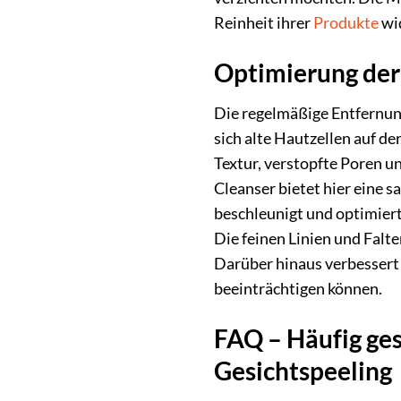
Reinheit ihrer
Produkte
wid
Optimierung der
Die regelmäßige Entfernun
sich alte Hautzellen auf d
Textur, verstopfte Poren 
Cleanser bietet hier eine 
beschleunigt und optimiert
Die feinen Linien und Falt
Darüber hinaus verbessert d
beeinträchtigen können.
FAQ – Häufig ge
Gesichtspeeling