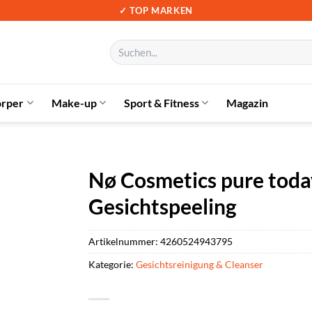
✓ TOP MARKEN
Suchen
nach:
örper
Make-up
Sport & Fitness
Magazin
Nø Cosmetics pure tod
Gesichtspeeling
Artikelnummer:
4260524943795
Kategorie:
Gesichtsreinigung & Cleanser