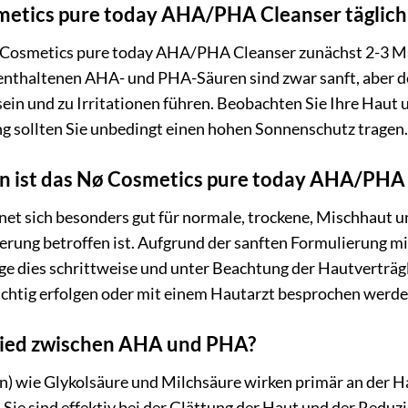
metics pure today AHA/PHA Cleanser täglic
 Cosmetics pure today AHA/PHA Cleanser zunächst 2-3 M
nthaltenen AHA- und PHA-Säuren sind zwar sanft, aber de
ein und zu Irritationen führen. Beobachten Sie Ihre Haut
g sollten Sie unbedingt einen hohen Sonnenschutz tragen.
n ist das Nø Cosmetics pure today AHA/PHA 
net sich besonders gut für normale, trockene, Mischhaut u
erung betroffen ist. Aufgrund der sanften Formulierung m
 dies schrittweise und unter Beachtung der Hautverträglic
ichtig erfolgen oder mit einem Hautarzt besprochen werde
hied zwischen AHA und PHA?
 wie Glykolsäure und Milchsäure wirken primär an der H
Sie sind effektiv bei der Glättung der Haut und der Redu