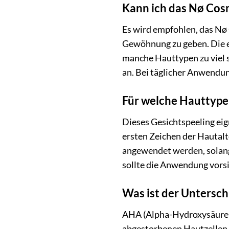
Kann ich das Nø Cos
Es wird empfohlen, das Nø
Gewöhnung zu geben. Die e
manche Hauttypen zu viel s
an. Bei täglicher Anwendun
Für welche Hauttype
Dieses Gesichtspeeling eig
ersten Zeichen der Hautalt
angewendet werden, solange
sollte die Anwendung vors
Was ist der Untersc
AHA (Alpha-Hydroxysäuren)
abgestorbenen Hautzellen. 