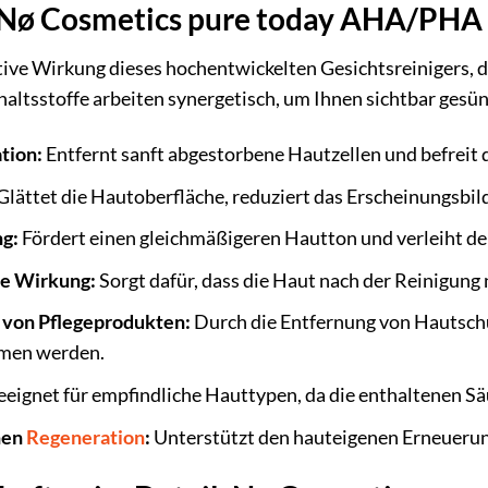
s Nø Cosmetics pure today AHA/PHA 
tive Wirkung dieses hochentwickelten Gesichtsreinigers, d
haltsstoffe arbeiten synergetisch, um Ihnen sichtbar gesü
tion:
Entfernt sanft abgestorbene Hautzellen und befreit d
Glättet die Hautoberfläche, reduziert das Erscheinungsbild
ng:
Fördert einen gleichmäßigeren Hautton und verleiht de
e Wirkung:
Sorgt dafür, dass die Haut nach der Reinigung 
von Pflegeprodukten:
Durch die Entfernung von Hautsch
men werden.
eignet für empfindliche Hauttypen, da die enthaltenen S
hen
Regeneration
:
Unterstützt den hauteigenen Erneuerung