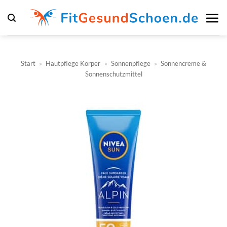
Zum
Inhalt
springen
Start
»
Hautpflege Körper
»
Sonnenpflege
»
Sonnencreme &
Sonnenschutzmittel