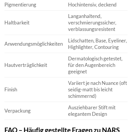
Pigmentierung
Hochintensiv, deckend
Langanhaltend,
Haltbarkeit
verschmierungssicher,
verblassungsresistent
Lidschatten, Base, Eyeliner,
Anwendungsmöglichkeiten
Highlighter, Contouring
Dermatologisch getestet,
Hautverträglichkeit
für den Augenbereich
geeignet
Variiert je nach Nuance (oft
Finish
seidig-matt bis leicht
schimmernd)
Ausziehbarer Stift mit
Verpackung
elegantem Design
FAQ – Häufig gestellte Fragen zu NARS