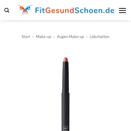
Zum
Inhalt
springen
Start
»
Make-up
»
Augen Make-up
»
Lidschatten