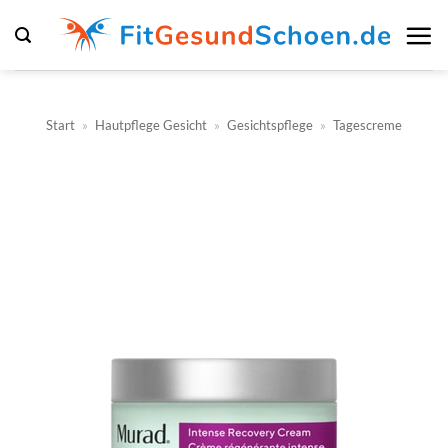
Zum
Inhalt
springen
Start
»
Hautpflege Gesicht
»
Gesichtspflege
»
Tagescreme