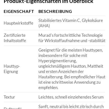
Produkt-Eigenschaften im Überblick
EIGENSCHAFT
BESCHREIBUNG
Stabilisiertes Vitamin C, Glykolsäure
Hauptwirkstoffe
(AHA)
Zertifizierte
Murad’s fortschrittliche Technologie
Inhaltsstoffe
für Wirkstoffaufnahme und -stabilität
Geeignet für die meisten Hauttypen,
insbesondere für solche mit
Hyperpigmentierung,
Hauttyp-
ungleichmäßigem Hautton, Mattheit
Eignung
und ersten Anzeichen der
Hautalterung. Bei empfindlicher Haut
ist eine schrittweise Anwendung zu
empfehlen.
Textur
Leichtes, schnell einziehendes Serum
Sanft, neutral bis leicht zitrisch durch