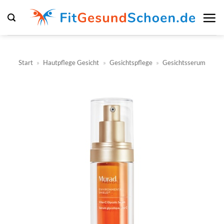
Zum
Inhalt
springen
Start
»
Hautpflege Gesicht
»
Gesichtspflege
»
Gesichtsserum