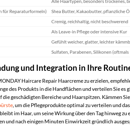
Alle Haartypen, besonders trockenes, b
ch für Reparaturformeln)
Shea Butter, Kakaobutter, pflanzliche Ö
Cremig, reichhaltig, nicht beschwerend
Als Leave-in Pflege oder intensive Kur
Gefühlt weicher, glatter, leichter kämmba
Sulfaten, Parabenen, Silikonen (oftma
ung und Integration in Ihre Routin
 MONDAY Haircare Repair Haarcreme zu erzielen, empfehl
ge des Produkts in die Handflächen und verteilen Sie es g
auf die geschädigten Bereiche und Haarspitzen. Kämmen S
ürste
, um die Pflegeprodukte optimal zu verteilen und da
leibt im Haar, um seine Wirkung über den Tag hinweg zu e
gen und nach einigen Minuten Einwirkzeit gründlich ausge