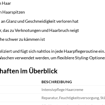
m Haar
en Haarspitzen
 an Glanz und Geschmeidigkeit verloren hat
 das zu Verknotungen und Haarbruch neigt
che schwer zu kämmen ist
iert und fügt sich nahtlos in jede Haarpflegeroutine ein. 
 Waschen verwendet werden, um flexiblere Styling-Optione
haften im Überblick
BESCHREIBUNG
Intensivpflege Haarcreme
Reparatur, Feuchtigkeitsversorgung, S