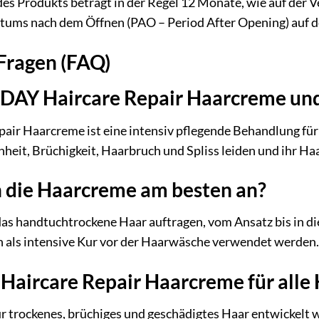
es Produkts beträgt in der Regel 12 Monate, wie auf der 
tums nach dem Öffnen (PAO – Period After Opening) auf 
 Fragen (FAQ)
DAY Haircare Repair Haarcreme und f
 Haarcreme ist eine intensiv pflegende Behandlung für st
heit, Brüchigkeit, Haarbruch und Spliss leiden und ihr Ha
die Haarcreme am besten an?
as handtuchtrockene Haar auftragen, vom Ansatz bis in d
h als intensive Kur vor der Haarwäsche verwendet werden.
Haircare Repair Haarcreme für alle
ür trockenes, brüchiges und geschädigtes Haar entwickelt 