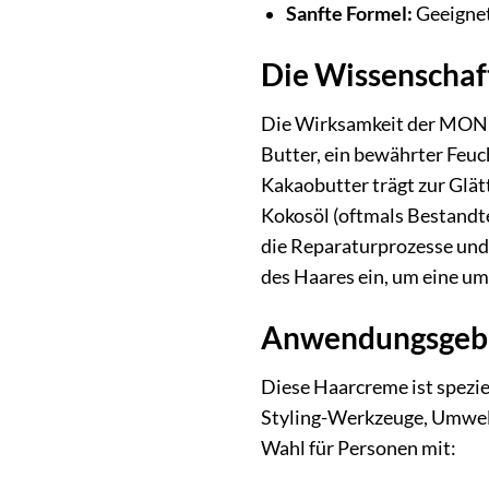
Sanfte Formel:
Geeignet
Die Wissenschaf
Die Wirksamkeit der MOND
Butter, ein bewährter Feuch
Kakaobutter trägt zur Glät
Kokosöl (oftmals Bestandte
die Reparaturprozesse und 
des Haares ein, um eine u
Anwendungsgebi
Diese Haarcreme ist spezie
Styling-Werkzeuge, Umwelte
Wahl für Personen mit: