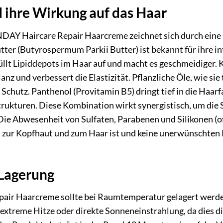
d ihre Wirkung auf das Haar
AY Haircare Repair Haarcreme zeichnet sich durch eine 
utter (Butyrospermum Parkii Butter) ist bekannt für ihre 
üllt Lipiddepots im Haar auf und macht es geschmeidiger.
anz und verbessert die Elastizität. Pflanzliche Öle, wie s
Schutz. Panthenol (Provitamin B5) dringt tief in die Haarfa
rukturen. Diese Kombination wirkt synergistisch, um die 
ie Abwesenheit von Sulfaten, Parabenen und Silikonen (
nft zur Kopfhaut und zum Haar ist und keine unerwünschten
 Lagerung
r Haarcreme sollte bei Raumtemperatur gelagert werden,
 extreme Hitze oder direkte Sonneneinstrahlung, da dies d