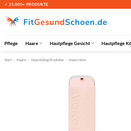
Zum
✓ 25.000+ PRODUKTE
Inhalt
springen
Pflege
Haare
Hautpflege Gesicht
Hautpflege K
Start
»
Haare
»
Haarstyling Produkte
»
Haarcreme