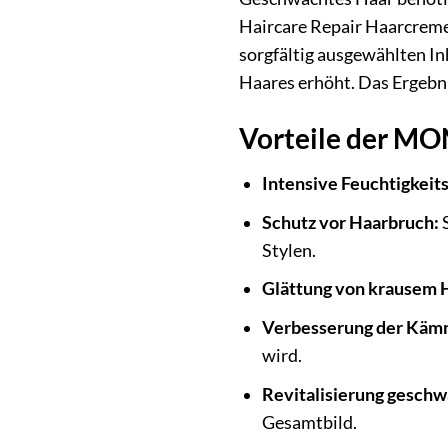
Haircare Repair Haarcreme 
sorgfältig ausgewählten In
Haares erhöht. Das Ergebni
Vorteile der MO
Intensive Feuchtigkeit
Schutz vor Haarbruch:
S
Stylen.
Glättung von krausem 
Verbesserung der Käm
wird.
Revitalisierung geschw
Gesamtbild.