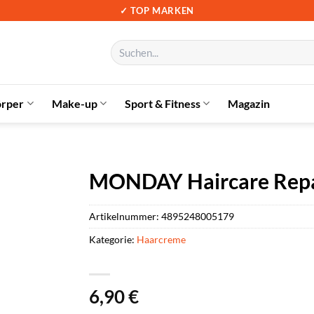
✓ TOP MARKEN
Suchen
nach:
örper
Make-up
Sport & Fitness
Magazin
MONDAY Haircare Repa
Artikelnummer:
4895248005179
Kategorie:
Haarcreme
6,90
€