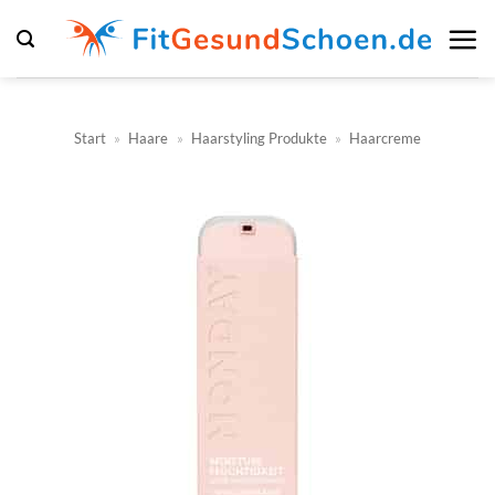
Zum
Inhalt
springen
Start
»
Haare
»
Haarstyling Produkte
»
Haarcreme