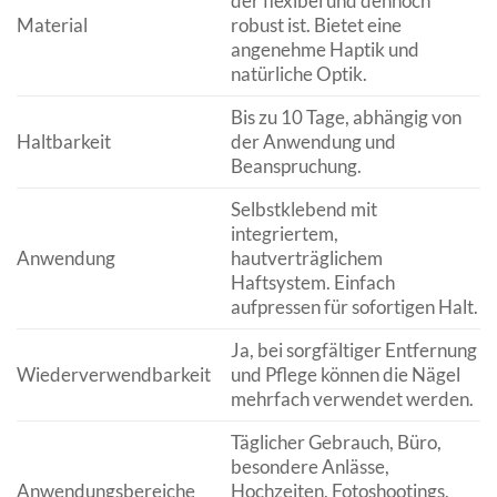
der flexibel und dennoch
Material
robust ist. Bietet eine
angenehme Haptik und
natürliche Optik.
Bis zu 10 Tage, abhängig von
Haltbarkeit
der Anwendung und
Beanspruchung.
Selbstklebend mit
integriertem,
Anwendung
hautverträglichem
Haftsystem. Einfach
aufpressen für sofortigen Halt.
Ja, bei sorgfältiger Entfernung
Wiederverwendbarkeit
und Pflege können die Nägel
mehrfach verwendet werden.
Täglicher Gebrauch, Büro,
besondere Anlässe,
Anwendungsbereiche
Hochzeiten, Fotoshootings,