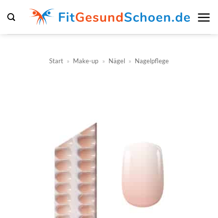
Zum
Inhalt
springen
Start
»
Make-up
»
Nägel
»
Nagelpflege