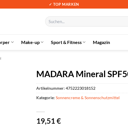
✓ TOP MARKEN
Suchen
nach:
örper
Make-up
Sport & Fitness
Magazin
l
MADARA Mineral SPF50 
Artikelnummer:
4752223018152
Kategorie:
Sonnencreme & Sonnenschutzmittel
19,51
€