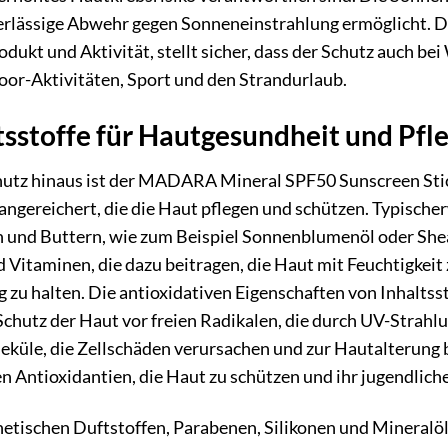
erlässige Abwehr gegen Sonneneinstrahlung ermöglicht. Die
odukt und Aktivität, stellt sicher, dass der Schutz auch b
door-Aktivitäten, Sport und den Strandurlaub.
tsstoffe für Hautgesundheit und Pfl
utz hinaus ist der MADARA Mineral SPF50 Sunscreen Stic
 angereichert, die die Haut pflegen und schützen. Typisch
und Buttern, wie zum Beispiel Sonnenblumenöl oder Sheab
 Vitaminen, die dazu beitragen, die Haut mit Feuchtigkeit 
 zu halten. Die antioxidativen Eigenschaften von Inhaltss
Schutz der Haut vor freien Radikalen, die durch UV-Stra
leküle, die Zellschäden verursachen und zur Hautalterung 
n Antioxidantien, die Haut zu schützen und ihr jugendlic
tischen Duftstoffen, Parabenen, Silikonen und Mineralölen