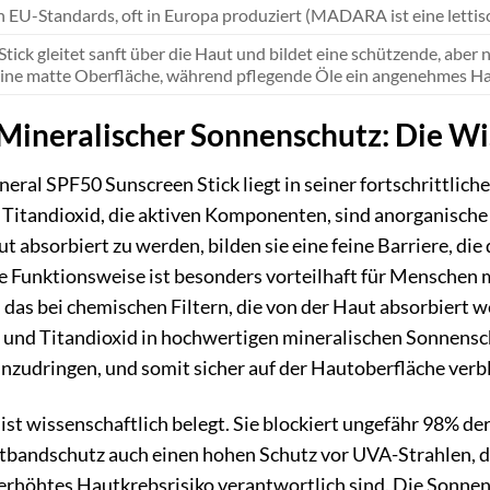
 EU-Standards, oft in Europa produziert (MADARA ist eine letti
Stick gleitet sanft über die Haut und bildet eine schützende, abe
eine matte Oberfläche, während pflegende Öle ein angenehmes Ha
ineralischer Sonnenschutz: Die Wi
l SPF50 Sunscreen Stick liegt in seiner fortschrittlichen
nd Titandioxid, die aktiven Komponenten, sind anorganische
t absorbiert zu werden, bilden sie eine feine Barriere, di
se Funktionsweise ist besonders vorteilhaft für Menschen m
das bei chemischen Filtern, die von der Haut absorbiert
 und Titandioxid in hochwertigen mineralischen Sonnensch
einzudringen, und somit sicher auf der Hautoberfläche verb
0 ist wissenschaftlich belegt. Sie blockiert ungefähr 98% 
eitbandschutz auch einen hohen Schutz vor UVA-Strahlen, d
n erhöhtes Hautkrebsrisiko verantwortlich sind. Die Sonn