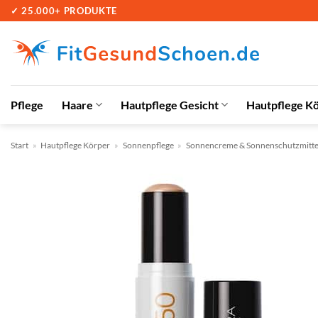
Zum
✓ 25.000+ PRODUKTE
Inhalt
springen
Pflege
Haare
Hautpflege Gesicht
Hautpflege K
Start
»
Hautpflege Körper
»
Sonnenpflege
»
Sonnencreme & Sonnenschutzmitte