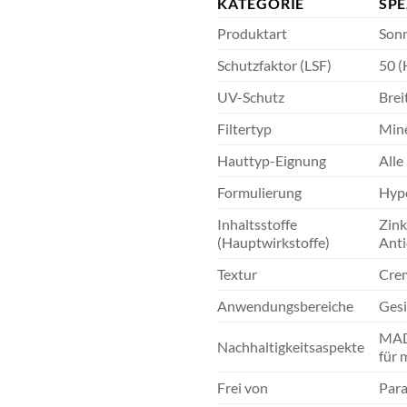
KATEGORIE
SPE
Produktart
Sonn
Schutzfaktor (LSF)
50 (
UV-Schutz
Bre
Filtertyp
Mine
Hauttyp-Eignung
Alle
Formulierung
Hypo
Inhaltsstoffe
Zink
(Hauptwirkstoffe)
Anti
Textur
Crem
Anwendungsbereiche
Gesi
MADA
Nachhaltigkeitsaspekte
für 
Frei von
Para