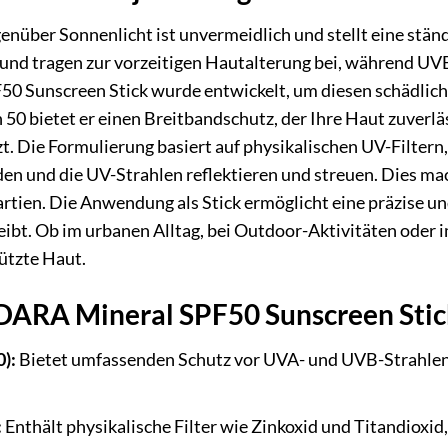
genüber Sonnenlicht ist unvermeidlich und stellt eine stä
in und tragen zur vorzeitigen Hautalterung bei, während U
Sunscreen Stick wurde entwickelt, um diesen schädliche
n 50 bietet er einen Breitbandschutz, der Ihre Haut zuverl
. Die Formulierung basiert auf physikalischen UV-Filtern, 
den und die UV-Strahlen reflektieren und streuen. Dies mac
artien. Die Anwendung als Stick ermöglicht eine präzise 
eibt. Ob im urbanen Alltag, bei Outdoor-Aktivitäten oder im
ützte Haut.
DARA Mineral SPF50 Sunscreen Stic
):
Bietet umfassenden Schutz vor UVA- und UVB-Strahlen
:
Enthält physikalische Filter wie Zinkoxid und Titandioxid,