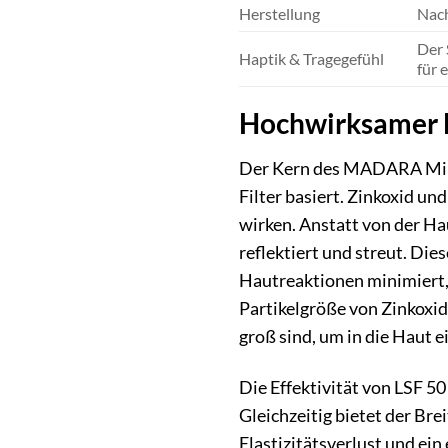
Herstellung
Nach
Der 
Haptik & Tragegefühl
für 
Hochwirksamer M
Der Kern des MADARA Minera
Filter basiert. Zinkoxid u
wirken. Anstatt von der Hau
reflektiert und streut. Die
Hautreaktionen minimiert, 
Partikelgröße von Zinkoxid
groß sind, um in die Haut 
Die Effektivität von LSF 5
Gleichzeitig bietet der Br
Elastizitätsverlust und ei