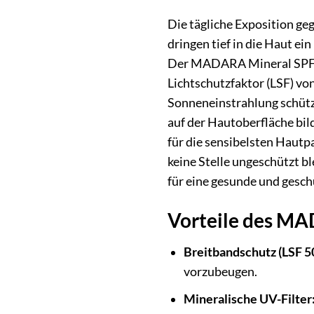
Die tägliche Exposition ge
dringen tief in die Haut e
Der MADARA Mineral SPF50 
Lichtschutzfaktor (LSF) vo
Sonneneinstrahlung schützt
auf der Hautoberfläche bil
für die sensibelsten Hautp
keine Stelle ungeschützt bl
für eine gesunde und gesch
Vorteile des MA
Breitbandschutz (LSF 50
vorzubeugen.
Mineralische UV-Filter