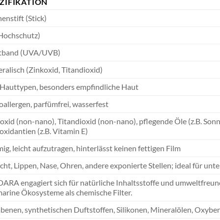
ZIFIKATION
enstift (Stick)
Hochschutz)
itband (UVA/UVB)
ralisch (Zinkoxid, Titandioxid)
 Hauttypen, besonders empfindliche Haut
allergen, parfümfrei, wasserfest
oxid (non-nano), Titandioxid (non-nano), pflegende Öle (z.B. Son
oxidantien (z.B. Vitamin E)
ig, leicht aufzutragen, hinterlässt keinen fettigen Film
cht, Lippen, Nase, Ohren, andere exponierte Stellen; ideal für unt
RA engagiert sich für natürliche Inhaltsstoffe und umweltfreundl
marine Ökosysteme als chemische Filter.
benen, synthetischen Duftstoffen, Silikonen, Mineralölen, Oxybe