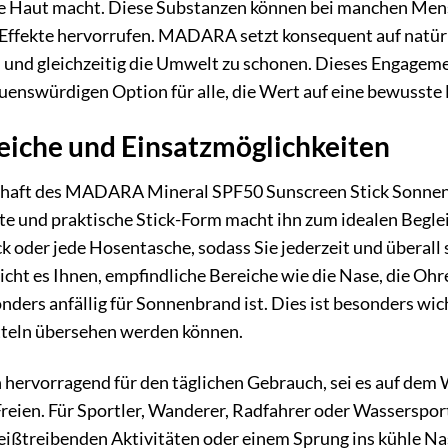
ie Haut macht. Diese Substanzen können bei manchen Mens
Effekte hervorrufen. MADARA setzt konsequent auf natürl
 und gleichzeitig die Umwelt zu schonen. Dieses Engageme
auenswürdigen Option für alle, die Wert auf eine bewusste
che und Einsatzmöglichkeiten
aft des MADARA Mineral SPF50 Sunscreen Stick Sonnenstift
und praktische Stick-Form macht ihn zum idealen Begleite
 oder jede Hosentasche, sodass Sie jederzeit und überall
icht es Ihnen, empfindliche Bereiche wie die Nase, die Oh
nders anfällig für Sonnenbrand ist. Dies ist besonders wi
tteln übersehen werden können.
h hervorragend für den täglichen Gebrauch, sei es auf dem 
reien. Für Sportler, Wanderer, Radfahrer oder Wassersport
weißtreibenden Aktivitäten oder einem Sprung ins kühle Na