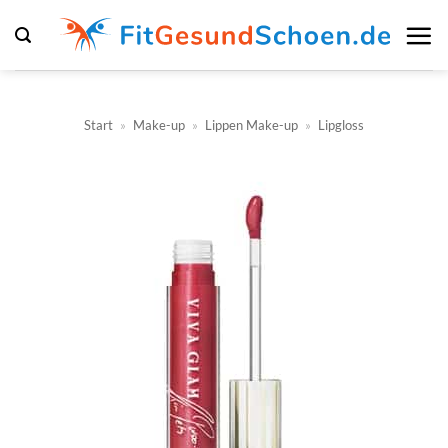
Zum
Inhalt
springen
Start
»
Make-up
»
Lippen Make-up
»
Lipgloss