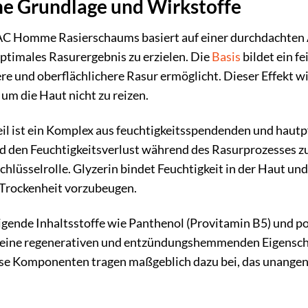
he Grundlage und Wirkstoffe
C Homme Rasierschaums basiert auf einer durchdachten Au
timales Rasurergebnis zu erzielen. Die
Basis
bildet ein f
ere und oberflächlichere Rasur ermöglicht. Dieser Effekt w
 um die Haut nicht zu reizen.
il ist ein Komplex aus feuchtigkeitsspendenden und hautpf
nd den Feuchtigkeitsverlust während des Rasurprozesses z
Schlüsselrolle. Glyzerin bindet Feuchtigkeit in der Haut und
 Trockenheit vorzubeugen.
gende Inhaltsstoffe wie Panthenol (Provitamin B5) und pote
 seine regenerativen und entzündungshemmenden Eigenschaf
iese Komponenten tragen maßgeblich dazu bei, das unange