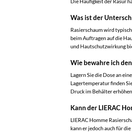
Die Häufigkeit der Rasur 
Was ist der Untersc
Rasierschaum wird typische
beim Auftragen auf die Hau
und Hautschutzwirkung biet
Wie bewahre ich de
Lagern Sie die Dose an ei
Lagertemperatur finden Sie
Druck im Behälter erhöhen
Kann der LIERAC Hom
LIERAC Homme Rasierschaum
kann er jedoch auch für di