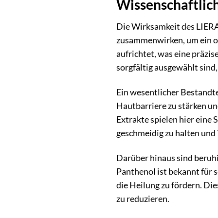
Wissenschaftlic
Die Wirksamkeit des LIERA
zusammenwirken, um ein op
aufrichtet, was eine präzis
sorgfältig ausgewählt sind,
Ein wesentlicher Bestandte
Hautbarriere zu stärken u
Extrakte spielen hier eine 
geschmeidig zu halten und
Darüber hinaus sind beruhi
Panthenol ist bekannt für
die Heilung zu fördern. D
zu reduzieren.