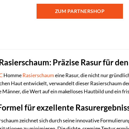
ZUM PARTNERSHOP
asierschaum: Präzise Rasur für d
C
Homme
Rasierschaum
eine Rasur, die nicht nur gründlic
chen Haut entwickelt, verwandelt dieser Rasierschaum de
lle Männer, die Wert auf ein makelloses Hautbild und ein fr
 Formel für exzellente Rasurergebnis
aum zeichnet sich durch seine innovative Formulierung aus
itationen zu minimieren. Die dichte, cremige Textur ermögl