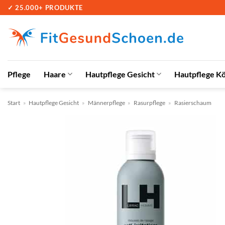
Zum
✓ 25.000+ PRODUKTE
Inhalt
springen
Pflege
Haare
Hautpflege Gesicht
Hautpflege K
Start
»
Hautpflege Gesicht
»
Männerpflege
»
Rasurpflege
»
Rasierschaum