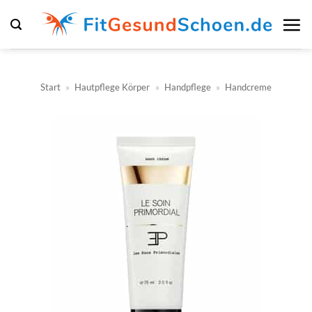
Zum
Inhalt
springen
Start
»
Hautpflege Körper
»
Handpflege
»
Handcreme