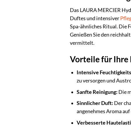
Das LAURA MERCIER Hydratin
Duftes und intensiver
Pfle
Spa-ähnliches Ritual. Die F
Genießen Sie den reichhalt
vermittelt.
Vorteile für Ihr
Intensive Feuchtigkeit
zu versorgen und Austr
Sanfte Reinigung:
Die m
Sinnlicher Duft:
Der cha
angenehmes Aroma auf 
Verbesserte Hautelasti