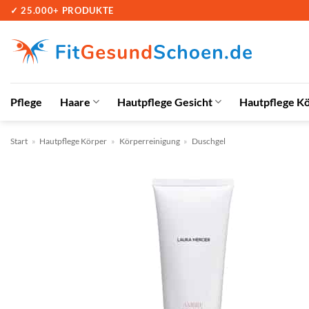
Zum
✓ 25.000+ PRODUKTE
Inhalt
springen
Pflege
Haare
Hautpflege Gesicht
Hautpflege K
Start
»
Hautpflege Körper
»
Körperreinigung
»
Duschgel