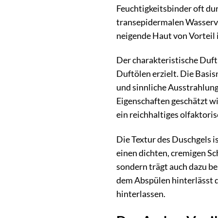
Feuchtigkeitsbinder oft dur
transepidermalen Wasserver
neigende Haut von Vorteil i
Der charakteristische Duf
Duftölen erzielt. Die Basi
und sinnliche Ausstrahlung 
Eigenschaften geschätzt w
ein reichhaltiges olfaktor
Die Textur des Duschgels i
einen dichten, cremigen Sc
sondern trägt auch dazu be
dem Abspülen hinterlässt d
hinterlassen.