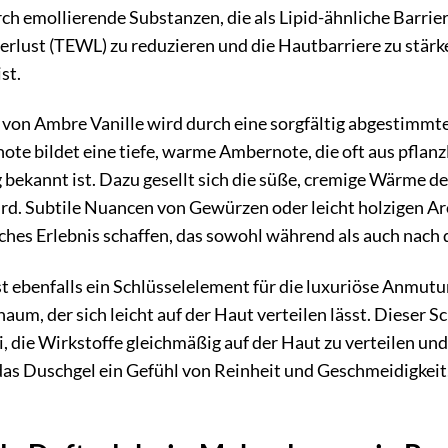
ch emollierende Substanzen, die als Lipid-ähnliche Barrier
lust (TEWL) zu reduzieren und die Hautbarriere zu stärke
st.
t von Ambre Vanille wird durch eine sorgfältig abgestimm
snote bildet eine tiefe, warme Ambernote, die oft aus pfla
bekannt ist. Dazu gesellt sich die süße, cremige Wärme der
ird. Subtile Nuancen von Gewürzen oder leicht holzigen 
isches Erlebnis schaffen, das sowohl während als auch nac
st ebenfalls ein Schlüsselelement für die luxuriöse Anmut
haum, der sich leicht auf der Haut verteilen lässt. Dieser
i, die Wirkstoffe gleichmäßig auf der Haut zu verteilen un
as Duschgel ein Gefühl von Reinheit und Geschmeidigkeit,