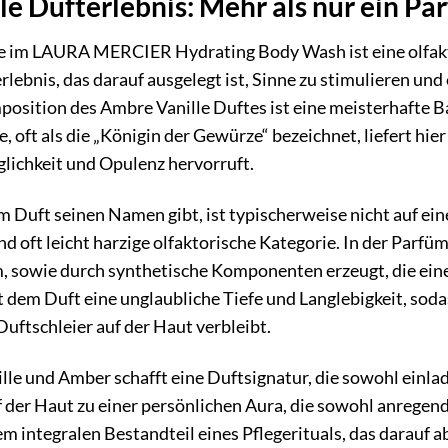
e Dufterlebnis: Mehr als nur ein Pa
e im LAURA MERCIER Hydrating Body Wash ist eine olfaktor
terlebnis, das darauf ausgelegt ist, Sinne zu stimulieren
position des Ambre Vanille Duftes ist eine meisterhafte
le, oft als die „Königin der Gewürze“ bezeichnet, liefert hi
glichkeit und Opulenz hervorruft.
 Duft seinen Namen gibt, ist typischerweise nicht auf ein
d oft leicht harzige olfaktorische Kategorie. In der Parfü
sowie durch synthetische Komponenten erzeugt, die eine 
 dem Duft eine unglaubliche Tiefe und Langlebigkeit, soda
Duftschleier auf der Haut verbleibt.
le und Amber schafft eine Duftsignatur, die sowohl einladend
f der Haut zu einer persönlichen Aura, die sowohl anregen
m integralen Bestandteil eines Pflegerituals, das darauf 