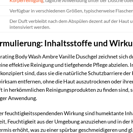
Körperreinigung
, tägliche Anwendung unter der Dusche oder
Verfügbar in verschiedenen Größen, typischerweise Flasche
Der Duft verbleibt nach dem Abspülen dezent auf der Haut 
intensiviert werden.
rmulierung: Inhaltsstoffe und Wirk
ing Body Wash Ambre Vanille Duschgel zeichnet sich dur
 eine effektive Reinigung und tiefgehende Pflege abzielen. 
konzipiert sind, dass sie die natürliche Schutzbarriere der
wirksam entfernen, ohne die Haut auszutrocknen oder ihre
oft in herkömmlichen Reinigungsprodukten zu finden sind
figer Anwendung.
 der feuchtigkeitsspendenden Wirkung sind humektante Inh
it, Feuchtigkeit aus der Umgebung anzuziehen und in der 
rmis erhöht, was zu einer spürbar geschmeidigeren und gl