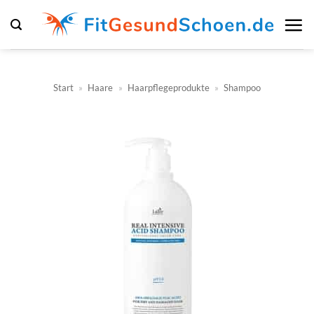
Zum
Inhalt
springen
Start
»
Haare
»
Haarpflegeprodukte
»
Shampoo