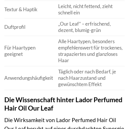
Leicht, nicht fettend, zieht
Textur & Haptik
schnell ein
„Our Leaf“ – erfrischend,
Duftprofil
dezent, blumig-grün
Alle Haartypen, besonders
Für Haartypen
empfehlenswert für trockenes,
geeignet
strapaziertes und glanzloses
Haar
Täglich oder nach Bedarf, je
Anwendungshäufigkeit
nach Haarzustand und
gewünschtem Effekt
Die Wissenschaft hinter Lador Perfumed
Hair Oil Our Leaf
Die Wirksamkeit von Lador Perfumed Hair Oil
Our Leaf beruht auf einer durchdachten Synergie