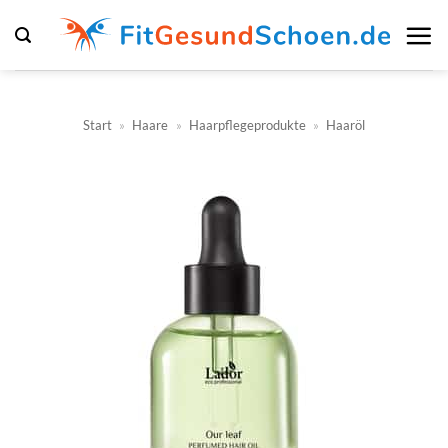
Zum
Inhalt
springen
Start
»
Haare
»
Haarpflegeprodukte
»
Haaröl